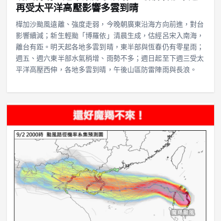
再受太平洋高壓影響多雲到晴
樺加沙颱風遠離、強度走弱，今晚朝廣東沿海方向前進，對台
影響續減；新生輕颱「博羅依」清晨生成，估經呂宋入南海，
離台有距。明天起各地多雲到晴，東半部與恆春仍有零星雨；
週五、週六東半部水氣稍增、雨勢不多；週日起至下週三受太
平洋高壓西伸，各地多雲到晴，午後山區防雷陣雨與長浪。