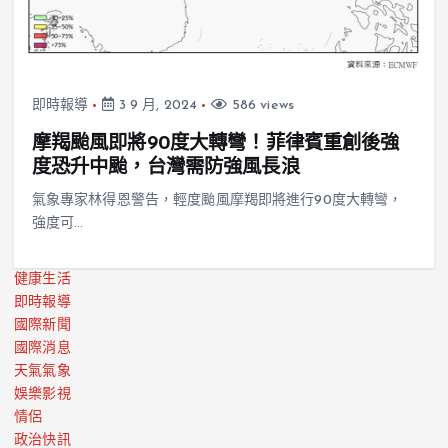
即時報導
3 9 月, 2024
586 views
摩羯颱風即將90度大轉彎！菲律賓重創後強
度恐升中颱，台灣需防強風長浪
氣象專家林得恩警告，輕度颱風摩羯即將進行90度大轉彎，
強度可…
健康生活
即時報導
國際新聞
國際消息
天氣氣象
娛樂影視
情侶
政治快訊