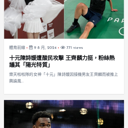
體育前線
9 8 月, 2024
771 views
十元陳詩媛遭酸民攻擊 王齊麟力挺，粉絲熱
議其「陽光特質」
樂天啦啦隊的女神「十元」陳詩媛因接機男友王齊麟而被推上
輿論風…