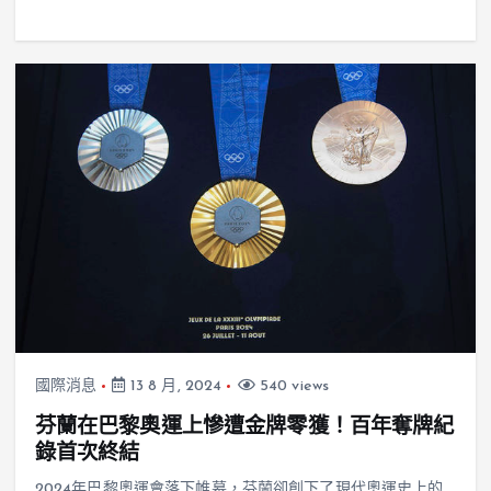
國際消息
13 8 月, 2024
540 views
芬蘭在巴黎奧運上慘遭金牌零獲！百年奪牌紀
錄首次終結
2024年巴黎奧運會落下帷幕，芬蘭卻創下了現代奧運史上的