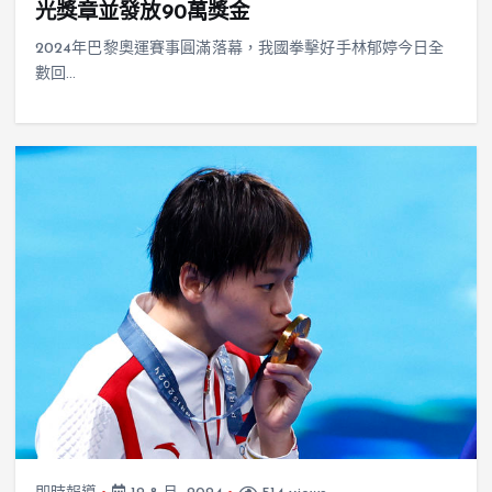
光獎章並發放90萬獎金
2024年巴黎奧運賽事圓滿落幕，我國拳擊好手林郁婷今日全
數回…