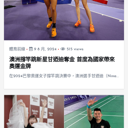
體育前線
9 8 月, 2024
515 views
澳洲撐竿跳新星甘迺迪奪金 首度為國家帶來
奧運金牌
在2024巴黎奧運女子撐竿跳決賽中，澳洲選手甘迺迪（Nina…