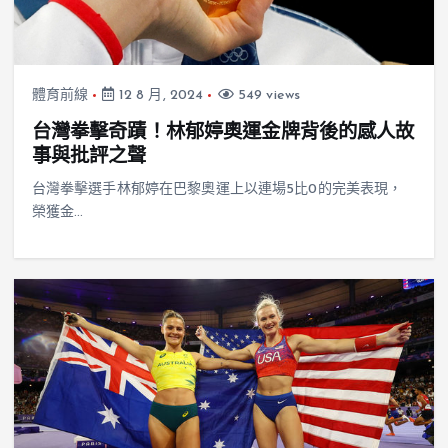
體育前線
12 8 月, 2024
549 views
台灣拳擊奇蹟！林郁婷奧運金牌背後的感人故
事與批評之聲
台灣拳擊選手林郁婷在巴黎奧運上以連場5比0的完美表現，
榮獲金…