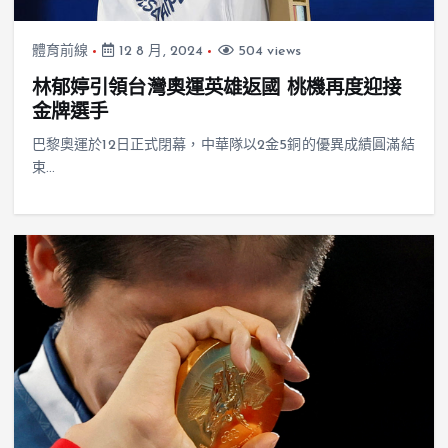
體育前線
12 8 月, 2024
504 views
林郁婷引領台灣奧運英雄返國 桃機再度迎接
金牌選手
巴黎奧運於12日正式閉幕，中華隊以2金5銅的優異成績圓滿結
束…