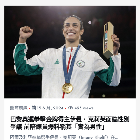
體育前線
15 8 月, 2024
493 views
巴黎奧運拳擊金牌得主伊曼．克莉芙面臨性別
爭議 前陪練員爆料稱其「實為男性」
阿爾及利亞拳擊選手伊曼．克莉芙（Imane Khelif）在…