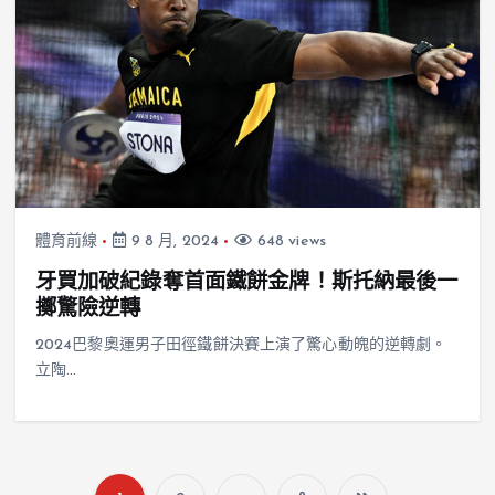
體育前線
9 8 月, 2024
648 views
牙買加破紀錄奪首面鐵餅金牌！斯托納最後一
擲驚險逆轉
2024巴黎奧運男子田徑鐵餅決賽上演了驚心動魄的逆轉劇。
立陶…