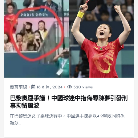
體育前線
16 8 月, 2024
520 views
巴黎奧運爭議！中國球迷中指侮辱陳夢引發刑
事拘留風波
在巴黎奧運女子桌球決賽中，中國選手陳夢以4:2擊敗同胞孫
穎莎…