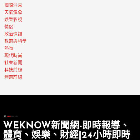
國際消息
天氣氣象
娛樂影視
情侶
政治快訊
教育與科學
熱吻
現代時尚
社會新聞
科技前線
體育前線
WEKNOW新聞網-即時報導、
體育、娛樂、財經|24小時即時