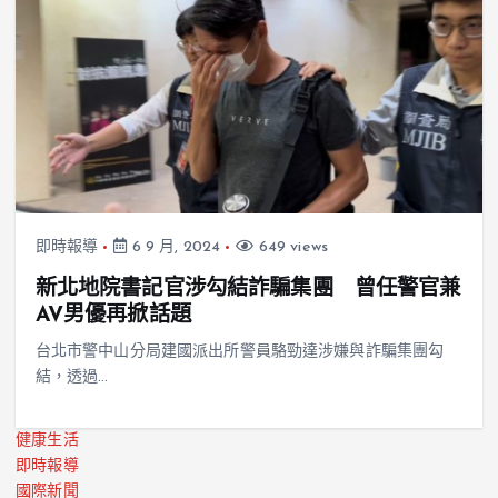
即時報導
6 9 月, 2024
649 views
新北地院書記官涉勾結詐騙集團 曾任警官兼
AV男優再掀話題
台北市警中山分局建國派出所警員駱勁達涉嫌與詐騙集團勾
結，透過…
健康生活
即時報導
國際新聞