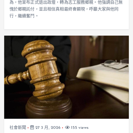
為，他宣布正式退出政壇，轉為志工服務鄉親。他強調自己無
愧於鄉親託付，並且相信真相最終會顯現，呼籲大家與他同
行，繼續奮鬥。
社會新聞
27 3 月, 2026
155 views