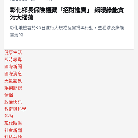
彰化鄉長保險櫃藏「招財進寶」 網曝綠能貪
污大掃蕩
彰化地檢署於20日進行大規模反貪掃黑行動，查獲涉及綠能
貪瀆的…
健康生活
即時報導
國際新聞
國際消息
天氣氣象
娛樂影視
情侶
政治快訊
教育與科學
熱吻
現代時尚
社會新聞
科技前線