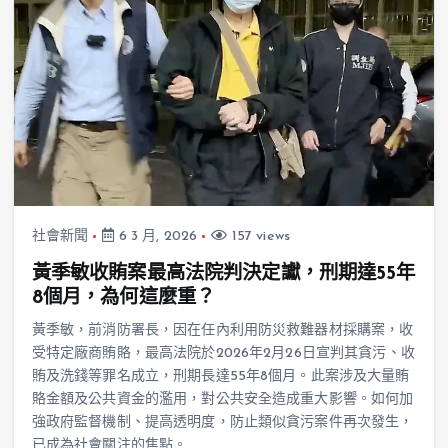
社會新聞
6 3 月, 2026
157 views
黃季敏收賄案最高法院判決定讞，刑期達55年
8個月，為何這麼重？
黃季敏，前消防署長，因在任內利用防災救難器材採購案，收
受特定廠商賄賂，最高法院於2026年2月26日宣判其貪污、收
賄及洗錢等罪名成立，刑期長達55年8個月。此案涉及大量賄
賂金額及公共資金的濫用，對公共安全造成重大影響。如何加
強政府監督機制、提高透明度，防止類似貪污案件再次發生，
已成為社會關注的焦點。