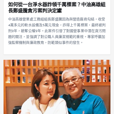
如何從一台淨水器詐領千萬標案？中油高雄組
長鄭盛騰貪污案判決定讞
中油高雄營業處工務組組長鄭盛騰因為與營造廠商勾結，收受
4萬多元的軟水設備及5萬元現金，詐得上千萬標案，最終被判
刑2年，褫奪公權2年。此案件引發了對國營事業中潛在貪污問
題的關注，並強調了對公職人員廉潔規範的重視。專家呼籲加
強監察機制與廉政教育，防範類似事件的發生。