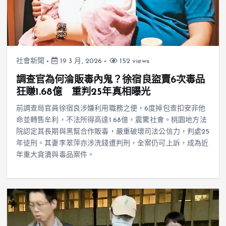
社會新聞
19 3 月, 2026
152 views
調查官為何淪販毒內鬼？徐宿良盜賣6次毒品
狂賺1.68億 重判25年真相曝光
前調查局官員徐宿良涉嫌利用職務之便，6度掉包查扣安非他
命並轉售牟利，不法所得高達1.68億，震驚社會。桃園地方法
院認定其長期與黑幫合作販毒，嚴重破壞司法公信力，判處25
年徒刑。其妻李翠萍亦涉洗錢遭判刑，全案仍可上訴，成為近
年重大貪瀆與毒品案件。