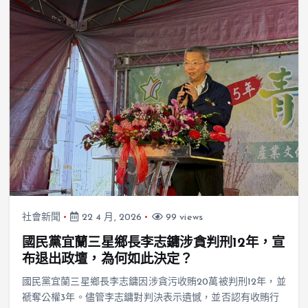
社會新聞
22 4 月, 2026
99 views
國民黨宜蘭三星鄉長李志鏞涉貪判刑12年，宣
布退出政壇，為何如此決定？
國民黨宜蘭三星鄉長李志鏞因涉貪污收賄20萬被判刑12年，並
褫奪公權3年。儘管李志鏞對判決表示遺憾，並否認有收賄行