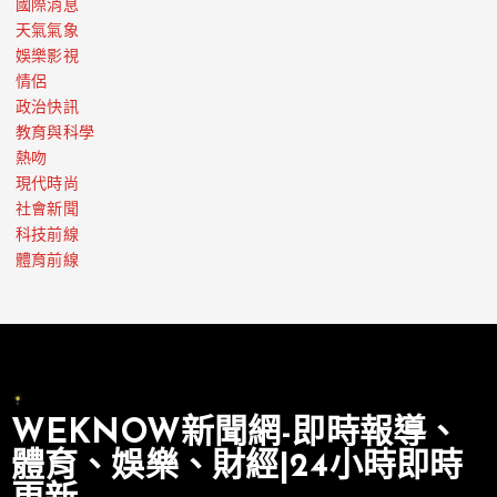
國際消息
天氣氣象
娛樂影視
情侶
政治快訊
教育與科學
熱吻
現代時尚
社會新聞
科技前線
體育前線
WEKNOW新聞網-即時報導、
體育、娛樂、財經|24小時即時