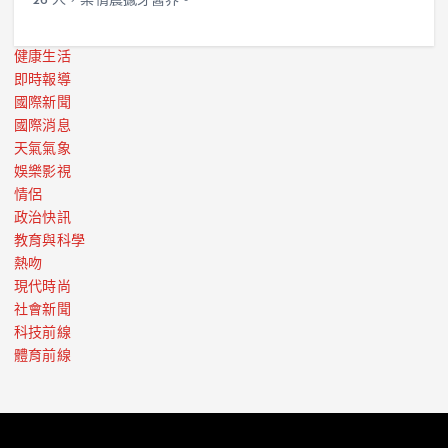
26 人，案情震撼牙醫界。
健康生活
即時報導
國際新聞
國際消息
天氣氣象
娛樂影視
情侶
政治快訊
教育與科學
熱吻
現代時尚
社會新聞
科技前線
體育前線