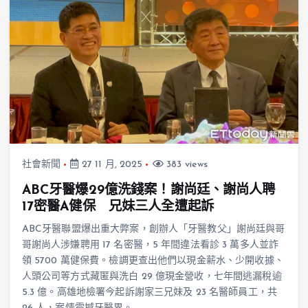
社會新聞
27 11 月, 2025
383 views
ABC牙醫爆29億洗錢案！謝尚廷、謝尚人聘
17密醫A健保 兄妹三人全遭起訴
ABC牙醫聯盟爆出重大弊案，創辦人「牙醫教父」謝尚廷與哥
哥謝尚人涉嫌聘用 17 名密醫，5 年間違法看診 3 萬多人並詐
領 5700 萬健保費。檢調更查出他們以現金薪水、少開收據、
人頭公司等方式藏匿與洗白 29 億現金營收，七年間逃漏稅逾
5.3 億。高雄地檢署今起訴謝家三兄妹及 23 名醫師員工，共