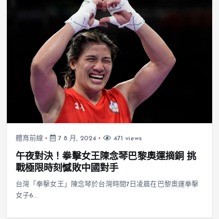
體育前線
7 8 月, 2024
471 views
午夜對決！拳擊女王陳念琴巴黎奧運摘銅 挑
戰極限時刻憾敗中國對手
台灣「拳擊女王」陳念琴於台灣時間7日凌晨在巴黎奧運拳擊
女子6…