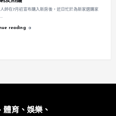
網友熱議
人帥在7月初宣布購入新房後，近日忙於為新家選購家
…
inue reading
、體育、娛樂、