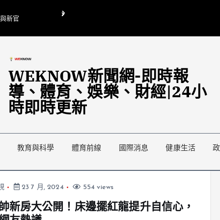
O與新官
翁曉玲喊刪陸委會1295萬媒宣費惹議 梁文傑回「只能靠嘴巴」
藍綠延燒地方宣傳預算戰
WEKNOW新聞網-即時報
導、體育、娛樂、財經|24小
時即時更新
教育與科學
體育前線
國際消息
健康生活
視
23 7 月, 2024
554 views
帥新房大公開！床邊擺紅龍提升自信心，