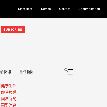
Start Here
Demos
Contact
Documentation
今日熱門新聞TOP3｜西拉雅族正式成第17個原住民族、立院電競
光電場回扣
法審查爆衝突、跨國運毒案重判12年
地方利益輸
SUBSCRIBE
政治快訊
社會新聞
健康生活
即時報導
國際新聞
國際消息