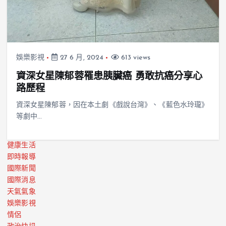
娛樂影視
27 6 月, 2024
613 views
資深女星陳郁蓉罹患胰臟癌 勇敢抗癌分享心
路歷程
資深女星陳郁蓉，因在本土劇《戲說台灣》、《藍色水玲瓏》
等劇中…
健康生活
即時報導
國際新聞
國際消息
天氣氣象
娛樂影視
情侶