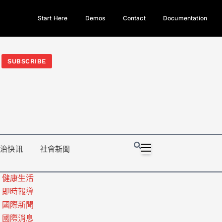
Start Here
Demos
Contact
Documentation
今日熱門新聞TOP3｜西拉雅族正式成第17個原住民族、立院電競
光電場回扣
法審查爆衝突、跨國運毒案重判12年
地方利益輸
SUBSCRIBE
政治快訊
社會新聞
健康生活
即時報導
國際新聞
國際消息