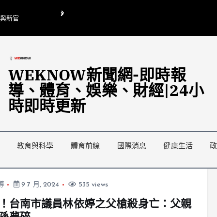
O與新官
翁曉玲喊刪陸委會1295萬媒宣費惹議 梁文傑回「只能靠嘴巴」
藍綠延燒地方宣傳預算戰
WEKNOW新聞網-即時報
導、體育、娛樂、財經|24小
時即時更新
教育與科學
體育前線
國際消息
健康生活
導
9 7 月, 2024
535 views
！台南市議員林依婷之父槍殺身亡：父親