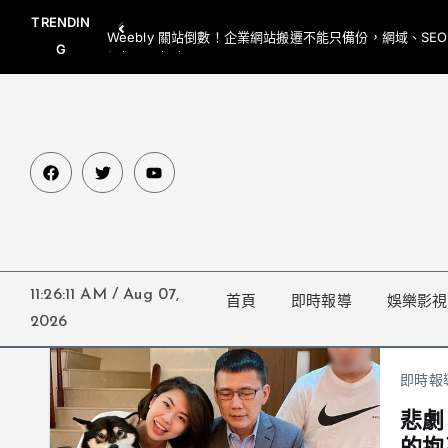
TRENDIN
Weebly 關站倒數！企業網站搬遷不能只備份，網域、SE
G
網都要一起處理
11:26:11 AM
/
Aug 07,
首頁
即時報導
娛樂影視
2026
即時報
悲劇