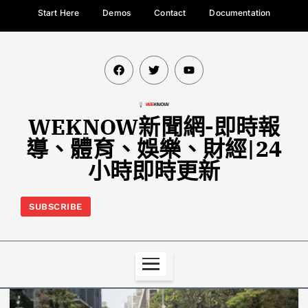
Start Here
Demos
Contact
Documentation
WEKNOW新聞網-即時報
導、體育、娛樂、財經|24
小時即時更新
SUBSCRIBE