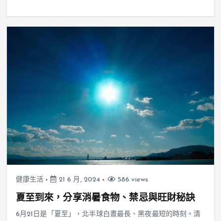
健康生活
21 6 月, 2024
586 views
夏至到來，分享消暑食物、禁忌與旺財秘訣
6月21日是「夏至」，北半球白晝最長、黑夜最短的時刻。清