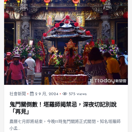
社會新聞
2 9 月, 2024
575 views
鬼門關倒數！塔羅師揭禁忌，深夜切記別說
「再見」
農曆七月即將結束，今晚11時鬼門關將正式關閉。知名塔羅師
小孟…