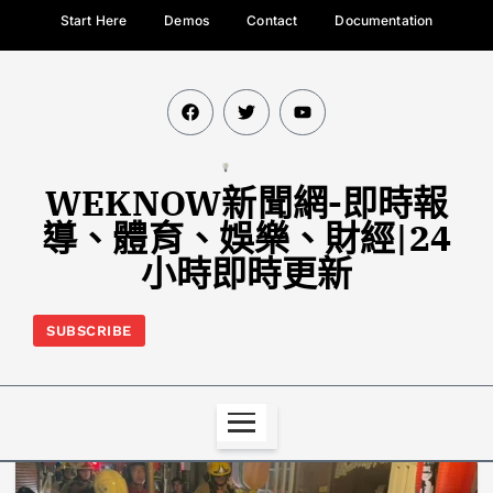
Start Here
Demos
Contact
Documentation
WEKNOW新聞網-即時報
導、體育、娛樂、財經|24
小時即時更新
SUBSCRIBE