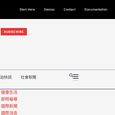
Start Here
Demos
Contact
Documentation
今日熱門新聞TOP3｜西拉雅族正式成第17個原住民族、立院電競
光電場回扣
法審查爆衝突、跨國運毒案重判12年
地方利益輸
SUBSCRIBE
政治快訊
社會新聞
健康生活
即時報導
國際新聞
國際消息