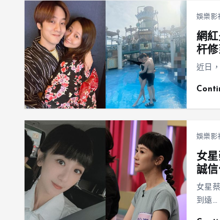
娛樂影
網紅
杆修
近日，
Cont
娛樂影
女星
誠信
女星
到遠…