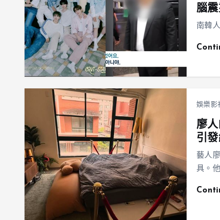
腦震
南韓人
Cont
娛樂影
廖人
引發
藝人廖
具。他
Cont