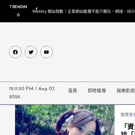
TRENDIN
Weebly 關站倒數！企業網站搬遷不能只備份，網域、SE
G
網都要一起處理
12:11:51 PM
/
Aug 07,
首頁
即時報導
娛樂影視
2026
娛樂影
「資