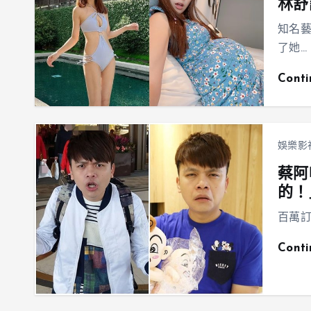
林舒
知名
了她…
Cont
娛樂影
蔡阿
的！
百萬訂
Cont