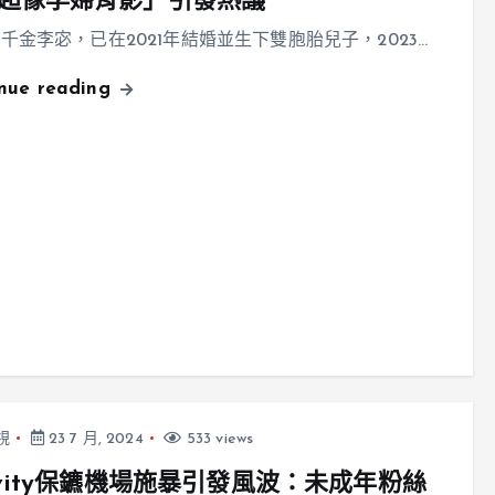
超像孕婦背影」引發熱議
千金李宓，已在2021年結婚並生下雙胞胎兒子，2023…
inue reading
視
23 7 月, 2024
533 views
avity保鑣機場施暴引發風波：未成年粉絲