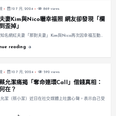
視
12 7 月, 2024
869 views
夫妻Kim與Nico曬幸福照 網友卻發現「欄
到歪掉」
知名網紅夫妻「那對夫妻」Kim與Nico再次因幸福互動…
inue reading
視
10 7 月, 2024
592 views
蔡允潔痛揭「奪命連環Call」借錢真相：
何在？
蔡允潔（蔡小潔）近日在社交媒體上吐露心聲，表示自己受