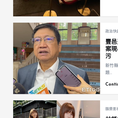
政治快
豐邑
案現
污
新竹縣
題…
Cont
娛樂影