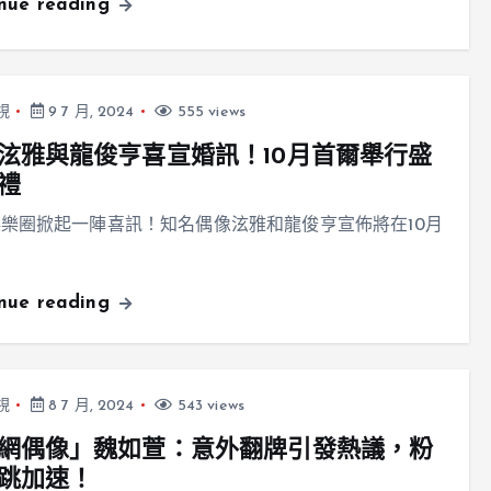
inue reading
視
9 7 月, 2024
555 views
泫雅與龍俊亨喜宣婚訊！10月首爾舉行盛
禮
樂圈掀起一陣喜訊！知名偶像泫雅和龍俊亨宣佈將在10月
inue reading
視
8 7 月, 2024
543 views
網偶像」魏如萱：意外翻牌引發熱議，粉
跳加速！