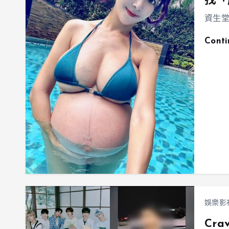
找「
資生堂
Cont
娛樂影
Cr