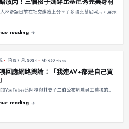
語放閃！三個孩子媽穿比基尼秀完美身材
藝人林舒語日前在社交媒體上分享了多張比基尼照片，展示
inue reading
視
12 7 月, 2024
630 views
嘎回應網路輿論：「我連AV+都是自己買
」
閱YouTuber蔡阿嘎與其妻子二伯公布解雇員工蘿拉的…
inue reading