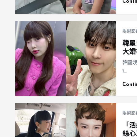
Cont
娛樂影
韓星
大婚
韓國娛
1…
Cont
娛樂影
「活
絲心