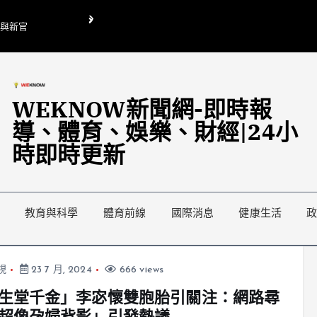
O與新官
翁曉玲喊刪陸委會1295萬媒宣費惹議 梁文傑回「只能靠嘴巴」
藍綠延燒地方宣傳預算戰
WEKNOW新聞網-即時報
導、體育、娛樂、財經|24小
時即時更新
教育與科學
體育前線
國際消息
健康生活
視
23 7 月, 2024
666 views
生堂千金」李宓懷雙胞胎引關注：網路尋