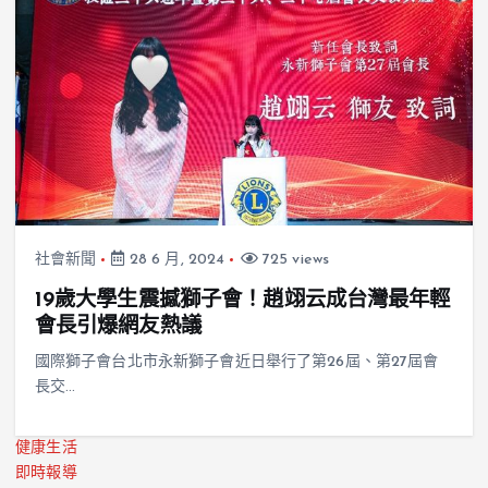
社會新聞
28 6 月, 2024
725 views
19歲大學生震撼獅子會！趙翊云成台灣最年輕
會長引爆網友熱議
國際獅子會台北市永新獅子會近日舉行了第26屆、第27屆會
長交…
健康生活
即時報導