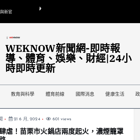
O與新官
翁曉玲喊刪陸委會1295萬媒宣費惹議 梁文傑回「只能靠嘴巴」
藍綠延燒地方宣傳預算戰
WEKNOW新聞網-即時報
導、體育、娛樂、財經|24小
時即時更新
教育與科學
體育前線
國際消息
健康生活
聞
21 6 月, 2024
601 views
肆虐！苗栗市火鍋店兩度起火，濃煙籠罩