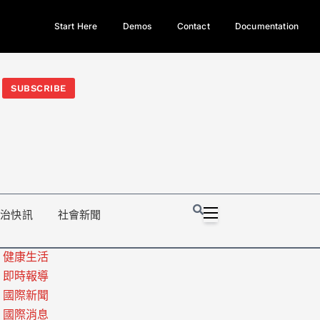
Start Here
Demos
Contact
Documentation
今日熱門新聞TOP3｜西拉雅族正式成第17個原住民族、立院電競
光電場回扣
法審查爆衝突、跨國運毒案重判12年
地方利益輸
SUBSCRIBE
政治快訊
社會新聞
健康生活
即時報導
國際新聞
國際消息