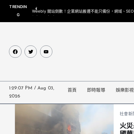
TRENDIN
Weebly 關站倒數！企業網站搬遷不能只備份，網域、SE
G
網都要一起處理
1:29:07 PM
/
Aug 03,
首頁
即時報導
娛樂影視
2026
社會新
火災