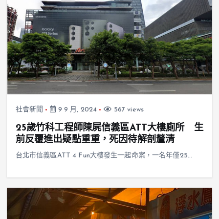
社會新聞
9 9 月, 2024
567 views
25歲竹科工程師陳屍信義區ATT大樓廁所 生
前反覆進出疑點重重，死因待解剖釐清
台北市信義區ATT 4 Fun大樓發生一起命案，一名年僅25…