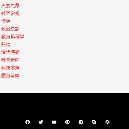
天氣氣象
娛樂影視
情侶
政治快訊
教育與科學
熱吻
現代時尚
社會新聞
科技前線
體育前線