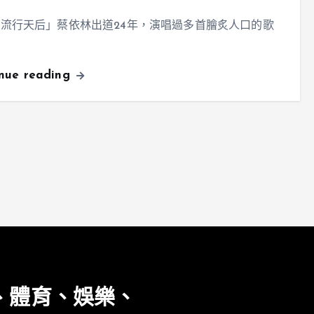
流行天后」蔡依林出道24年，演唱過多首膾炙人口的歌
inue reading
、體育、娛樂、