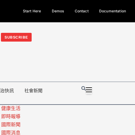
Start Here
Demos
Contact
Documentation
今日熱門新聞TOP3｜西拉雅族正式成第17個原住民族、立院電競
光電場回扣
法審查爆衝突、跨國運毒案重判12年
地方利益輸
SUBSCRIBE
政治快訊
社會新聞
健康生活
即時報導
國際新聞
國際消息