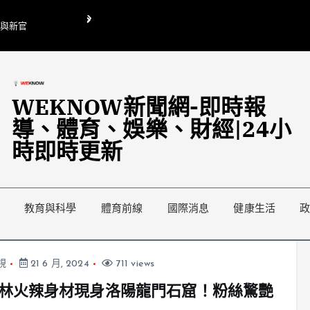
O與新官
翁曉玲喊刪陸委會1295萬媒宣費惹議 梁文傑回「只能靠嘴巴」
藍綠延燒地方宣傳預算戰
WEKNOW新聞網-即時報
導、體育、娛樂、財經|24小
時即時更新
教育與科學
體育前線
國際消息
健康生活
視
21 6 月, 2024
711 views
林火辣身材現身洛陽龍門石窟！粉絲驚艷