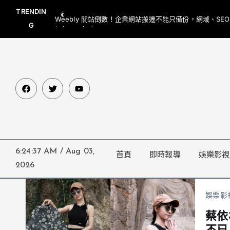
TRENDIN
Weebly 關站倒數！企業網站搬遷不能只備份，網域、SE
G
網都要一起處理
6:24:37 AM
/
Aug 03,
首頁
即時報導
娛樂影視
2026
娛樂影
蔡依