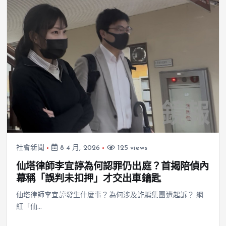
社會新聞
8 4 月, 2026
125 views
仙塔律師李宜諪為何認罪仍出庭？首揭陪偵內
幕稱「誤判未扣押」才交出車鑰匙
仙塔律師李宜諪發生什麼事？為何涉及詐騙集團遭起訴？ 網
紅「仙…