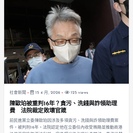
社會新聞
15 4 月, 2026
125 views
陳歐珀被重判16年？貪污、洗錢與詐領助理
費 法院裁定敗壞官箴
前民進黨立委陳歐珀因涉及多項貪污、洗錢與詐領助理費案
件，被判刑16年。法院認定他在立委任內收受賄賂並推動商港