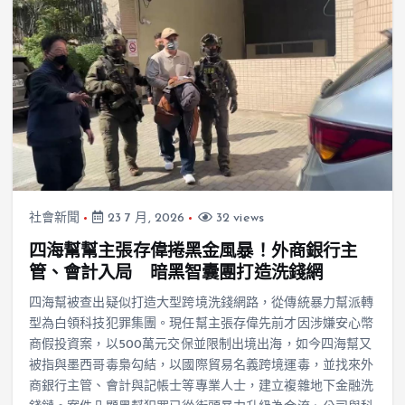
社會新聞
23 7 月, 2026
32 views
四海幫幫主張存偉捲黑金風暴！外商銀行主
管、會計入局 暗黑智囊團打造洗錢網
四海幫被查出疑似打造大型跨境洗錢網路，從傳統暴力幫派轉
型為白領科技犯罪集團。現任幫主張存偉先前才因涉嫌安心幣
商假投資案，以500萬元交保並限制出境出海，如今四海幫又
被指與墨西哥毒梟勾結，以國際貿易名義跨境運毒，並找來外
商銀行主管、會計與記帳士等專業人士，建立複雜地下金融洗