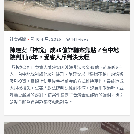
社會新聞
10 4 月, 2026
141 views
陳建安「神說」成45億詐騙案焦點？台中地
院判刑18年，受害人斥判決太輕
「神說公司」負責人陳建安因涉嫌非法吸金45億，詐騙近3千
人，台中地院判處他18年徒刑。陳建安以「穩賺不賠」的話術
吸引投資，實際上使用後金補前金的方式維持運作，最終造成
大規模損失。受害人對法院判決感到不滿，認為刑期過輕，並
呼籲更嚴厲的處罰。該案件暴露了台灣金融詐騙的漏洞，也引
發對金融監管與詐騙防範的討論。