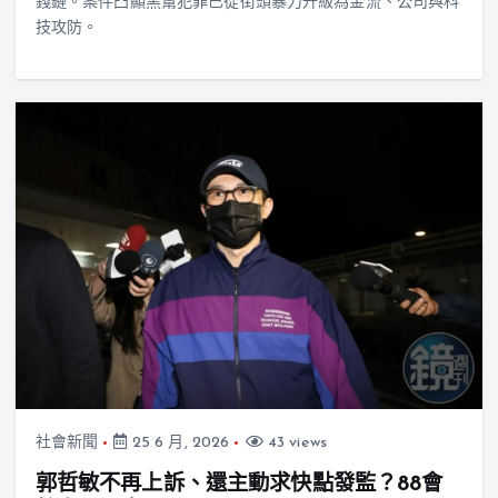
錢鏈。案件凸顯黑幫犯罪已從街頭暴力升級為金流、公司與科
技攻防。
社會新聞
25 6 月, 2026
43 views
郭哲敏不再上訴、還主動求快點發監？88會