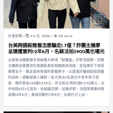
社會新聞
4 6 月, 2026
68 views
台美跨國殺豬盤怎麼騙走1.7億？詐團主嫌廖
呈婕遭重判12年6月，名錶法拍3900萬也曝光
台美執法機關聯手偵破重大跨境「殺豬盤」詐欺洗錢案，詐團
主嫌廖呈婕遭控在美國負責收取贓款與洗錢，並指揮手下假冒
華裔女子，鎖定退休有錢的美籍男子，以感情詐騙搭配投資獲
利話術，誘騙被害人匯款。檢方查出3名美方中老年男子受
害，遭詐美金532萬8,855元，折合新台幣約1億7,052萬元。台
中地院6月3日宣判，依組織犯罪、加重詐欺、洗錢等罪重判廖
呈婕12年6月；黃姓同夥判3年8月，全案仍可上訴。