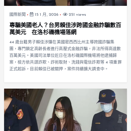
國際新聞
15 1 月, 2026
251 views
專騙美國老人？台男賴佳涉跨國金融詐騙數百
萬美元 在洛杉磯機場落網
44 歲台籍男子賴佳涉嫌在美國密西西比州主導跨國詐騙集
團，專門鎖定高齡長者進行高壓式金融詐騙，非法所得高達數
百萬美元。美國司法單位近日在洛杉磯國際機場將他逮捕歸
案，檢方依共謀詐欺、詐術取財、洗錢與電信詐欺等 4 項重罪
正式起訴，目前賴佳已被關押，案件持續擴大調查中。