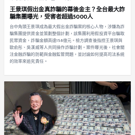
王景琪假出金真詐騙的幕後金主？全台最大詐
騙集團曝光，受害者超過5000人
台中角頭王景琪成為最大假出金詐騙案的核心人物，涉嫌為詐
騙集團提供資金並策劃整個計劃，該集團利用假投資平台騙取
民眾資金，詐騙金額高達158億元。檢方調查後指控王景琪與
歐俞彤、吳漢威等人共同操作詐騙計劃。案件曝光後，社會關
注金融詐騙的防範與金融監管問題，並討論如何提高司法系統
的效率來追究責任。