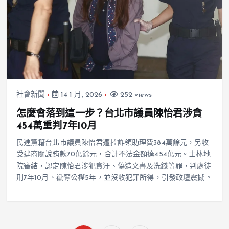
社會新聞
14 1 月, 2026
252 views
怎麼會落到這一步？台北市議員陳怡君涉貪
454萬重判7年10月
民進黨籍台北市議員陳怡君遭控詐領助理費384萬餘元，另收
受建商關說賄款70萬餘元，合計不法金額達454萬元。士林地
院審結，認定陳怡君涉犯貪汙、偽造文書及洗錢等罪，判處徒
刑7年10月、褫奪公權5年，並沒收犯罪所得，引發政壇震撼。