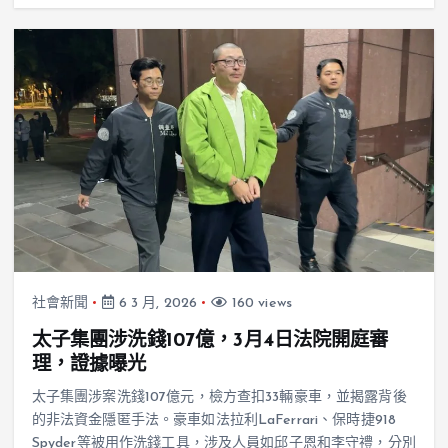
社會新聞
6 3 月, 2026
160 views
太子集團涉洗錢107億，3月4日法院開庭審
理，證據曝光
太子集團涉案洗錢107億元，檢方查扣33輛豪車，並揭露背後
的非法資金隱匿手法。豪車如法拉利LaFerrari、保時捷918
Spyder等被用作洗錢工具，涉及人員如邱子恩和李守禮，分別