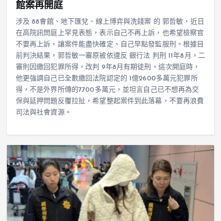
館案再開庭
涉及 88會館、地下匯兌、線上博弈與洗錢案 的 郭哲敏，近日
在高院訊問庭上罕見表態，表示自己不再上訴，也希望檢察官
不要再上訴，讓案件能盡快確定、自己早點發監服刑。根據目
前判決結果，郭哲敏一審原被依違反 銀行法 判刑 11年8月，二
審則因繳回犯罪所得，改判 9年8月有期徒刑。這次開庭時，
他更強調自己已全數繳回法院認定的 1億2600多萬元犯罪所
得，不是外界所傳的7700多萬元，並坦言自己已不想再為交
保與延押問題反覆拉扯，希望整起案件到此落幕，不要再浪費
司法與社會資源。