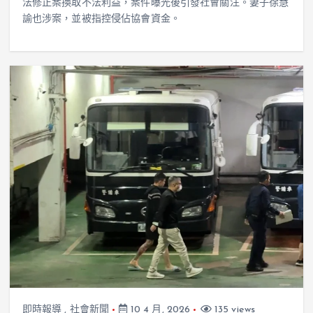
法修正案換取不法利益，案件曝光後引發社會關注。妻子徐慧
諭也涉案，並被指控侵佔協會資金。
即時報導
,
社會新聞
10 4 月, 2026
135 views