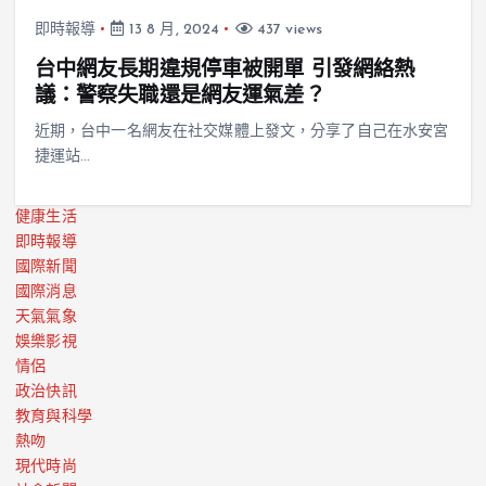
即時報導
13 8 月, 2024
437 views
台中網友長期違規停車被開單 引發網絡熱
議：警察失職還是網友運氣差？
近期，台中一名網友在社交媒體上發文，分享了自己在水安宮
捷運站…
健康生活
即時報導
國際新聞
國際消息
天氣氣象
娛樂影視
情侶
政治快訊
教育與科學
熱吻
現代時尚