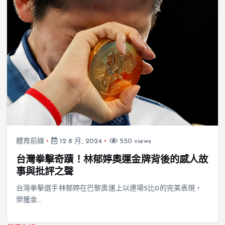
體育前線
12 8 月, 2024
550 views
台灣拳擊奇蹟！林郁婷奧運金牌背後的感人故
事與批評之聲
台灣拳擊選手林郁婷在巴黎奧運上以連場5比0的完美表現，
榮獲金…