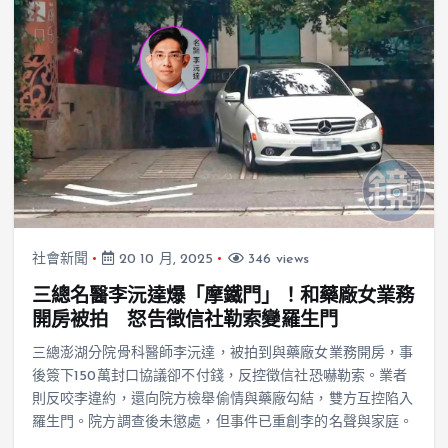
社會新聞
20 10 月, 2025
346 views
三總名醫李沅達爆「摩鐵門」！和藥廠女業務
開房被拍 怒告徵信社勒索變羅生門
三總澎湖分院骨科醫師李沅達，被拍到與藥廠女業務開房，事
後簽下150萬封口協議卻不付錢，反控徵信社恐嚇勒索。業者
則反咬李違約，還向院方檢舉偷情與藥廠勾結，雙方互控陷入
羅生門。院方調查後未懲處，但事件已重創李的名聲與家庭。