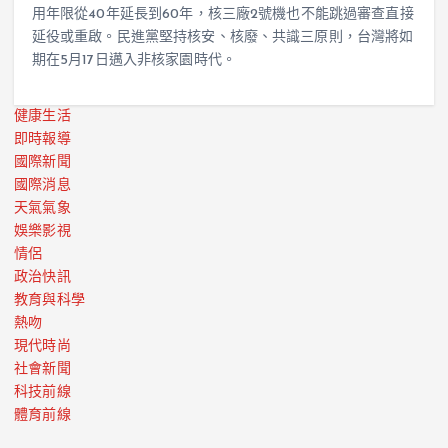
用年限從40年延長到60年，核三廠2號機也不能跳過審查直接
延役或重啟。民進黨堅持核安、核廢、共識三原則，台灣將如
期在5月17日邁入非核家園時代。
健康生活
即時報導
國際新聞
國際消息
天氣氣象
娛樂影視
情侶
政治快訊
教育與科學
熱吻
現代時尚
社會新聞
科技前線
體育前線