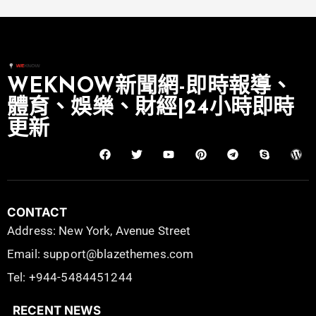
WEKNOW新聞網-即時報導、
體育、娛樂、財經|24小時即時
更新
CONTACT
Address: New York, Avenue Street
Email: support@blazethemes.com
Tel: +944-5484451244
RECENT NEWS