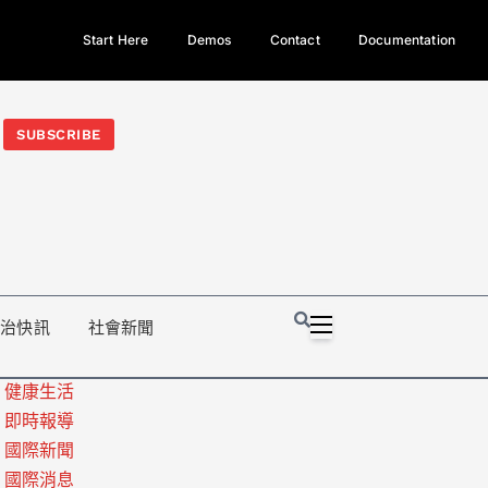
Start Here
Demos
Contact
Documentation
今日熱門新聞TOP3｜西拉雅族正式成第17個原住民族、立院電競
光電場回扣
法審查爆衝突、跨國運毒案重判12年
地方利益輸
SUBSCRIBE
政治快訊
社會新聞
健康生活
即時報導
國際新聞
國際消息