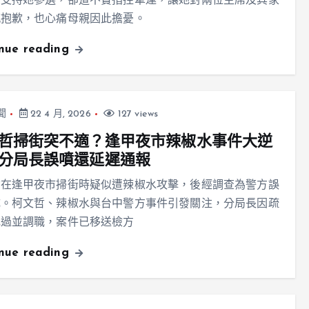
、支持她參選，卻遭不實指控牽連，讓她對兩位主席及其家
感抱歉，也心痛母親因此擔憂。
inue reading
聞
22 4 月, 2026
127 views
哲掃街突不適？逢甲夜市辣椒水事件大逆
分局長誤噴還延遲通報
哲在逢甲夜市掃街時疑似遭辣椒水攻擊，後經調查為警方誤
成。柯文哲、辣椒水與台中警方事件引發關注，分局長因疏
記過並調職，案件已移送檢方
inue reading