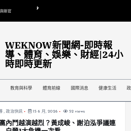
O與新官
翁曉玲喊刪陸委會1295萬媒宣費惹議 梁文傑回「只能靠嘴巴」
藍綠延燒地方宣傳預算戰
WEKNOW新聞網-即時報
導、體育、娛樂、財經|24小
時即時更新
教育與科學
體育前線
國際消息
健康生活
導
,
政治快訊
15 6 月, 2026
52 views
黨內鬥越演越烈？黃成峻、謝泊泓爭議連