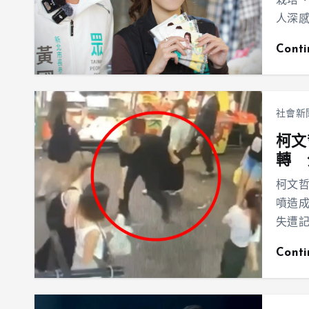
栽培
人深
Cont
社會新
柯文
轉 
柯文
噴造
失遭
Cont