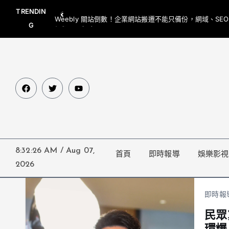
TRENDIN
Weebly 關站倒數！企業網站搬遷不能只備份，網域、SE
G
網都要一起處理
8:32:28 AM
/
Aug 07,
首頁
即時報導
娛樂影視
2026
即時報
民眾