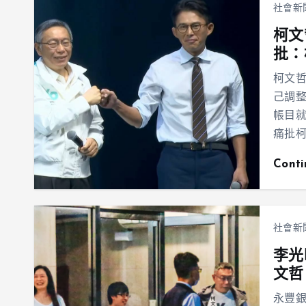
社會新
柯文
批：
柯文
己調
帳目
痛批
Cont
社會新
李光
文哲
永豐銀