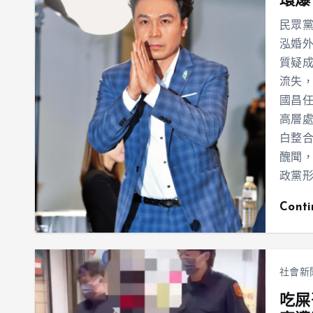
環爆
民眾
泓婚
質疑
流失
國昌任
高層
白整
醜聞
政黨
Cont
社會新
吃屎