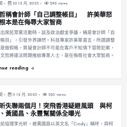
聞
30 12 月, 2025
292 views
哲稱會計師「自己調整帳目」 許美華怒
根本是在侮辱大家智商
哲出席民眾黨活動時，談及政治獻金爭議，稱是會計師「自
整帳目」，引發外界譁然。科技專家許美華直言，所謂調整
就是做假帳，質疑會計師不可能在客戶不知情下冒險犯案，
柯文哲將違法問題推給專業人士，是在侮辱社會大眾智商。
inue reading
聞
11 12 月, 2025
320 views
昕失聯兩個月！突飛香港疑避風頭 與柯
、黃國昌、永豐幫關係全曝光
前協理李光昕，被黃國昌以英文名「Cindy」稱呼，與柯