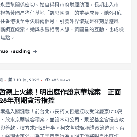
、永豐幫關係密切。她自稱柯市府財經助理，長期出入市
視為黃國昌狗仔基地「凱思國際」的重要成員。她9月底
飛往香港後至今失聯兩個月，引發外界懷疑是在刻意避風
切斷調查線索。她與永豐相關人脈、黃國昌的互動，也成檢
注焦點。
inue reading
聞
7 10 月, 2025
485 views
哲親上火線！明出庭作證京華城案 正面
28年刑期貪污指控
案進入關鍵戰！前台北市長柯文哲遭控收受沈慶京1710萬
款、放水京華城容積案，並設木可公司、眾望基金會侵占政
與善款。檢方求刑28年半。柯文哲喊冤稱遭政治迫害、否
賄，強調木可公司為正常商業行為。明天他將親自出庭作