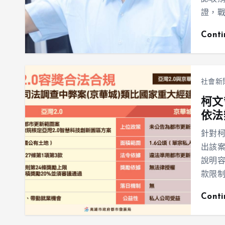
證，
Cont
社會新
柯文
依法
針對柯
出該
說明容
款限
Cont