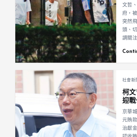
文哲
府，被
突然
頭、
調關
Cont
社會新
柯文
迎戰
京華城
元賄
治獻金
認收