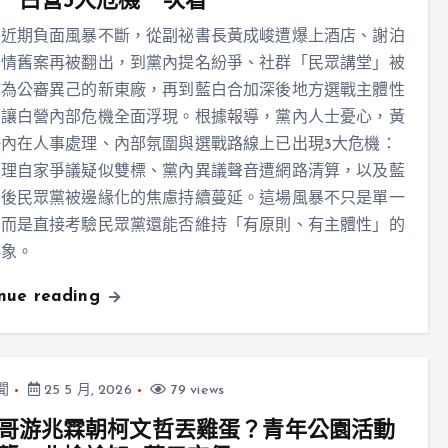
 白營3大危機一次看
黨近期負面風暴不斷，從副祕書長黃成峻遭爆上酒店、謝泊
外情舊案再被翻出，到黨內提名紛爭、社群「民眾講堂」被
成為公審異己的新東廠，再到藍白合加深後地方選戰主體性
，讓白營內部危機全面浮現。根據報導，黨內人士憂心，黃
內在人事處理、內部氛圍與選戰路線上已出現3大危機：
處理自家爭議疑似雙標、黨內異議聲音遭網路清算，以及藍
合後民眾黨被邊緣化的焦慮持續蔓延。這場風暴不只是單一
，而是直接考驗民眾黨還能否維持「有原則、有主體性」的
形象。
inue reading
聞
25 5 月, 2026
79 views
哥游兆霖朝柯文哲丟雞蛋？青年公園活動