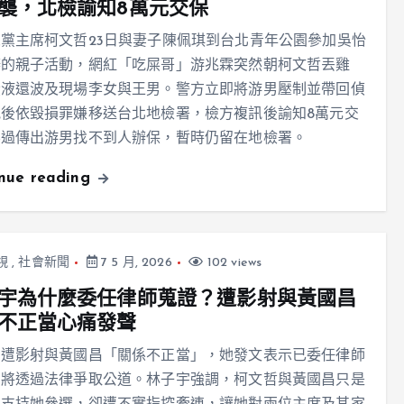
襲，北檢諭知8萬元交保
黨主席柯文哲23日與妻子陳佩琪到台北青年公園參加吳怡
辦的親子活動，網紅「吃屎哥」游兆霖突然朝柯文哲丟雞
蛋液還波及現場李女與王男。警方立即將游男壓制並帶回偵
後依毀損罪嫌移送台北地檢署，檢方複訊後諭知8萬元交
不過傳出游男找不到人辦保，暫時仍留在地檢署。
inue reading
視
,
社會新聞
7 5 月, 2026
102 views
宇為什麼委任律師蒐證？遭影射與黃國昌
不正當心痛發聲
宇遭影射與黃國昌「關係不正當」，她發文表示已委任律師
，將透過法律爭取公道。林子宇強調，柯文哲與黃國昌只是