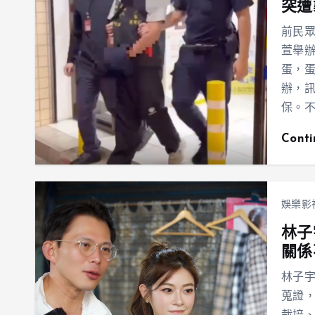
突遭
前民眾
萱舉
蛋，
辦，訊
保。
Cont
娛樂影
林子
關係
林子
蒐證