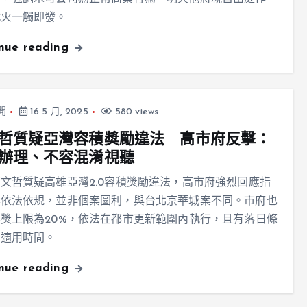
戰火一觸即發。
inue reading
聞
16 5 月, 2025
580 views
哲質疑亞灣容積獎勵違法 高市府反擊：
辦理、不容混淆視聽
文哲質疑高雄亞灣2.0容積獎勵違法，高市府強烈回應指
案依法依規，並非個案圖利，與台北京華城案不同。市府也
獎上限為20%，依法在都市更新範圍內執行，且有落日條
制適用時間。
inue reading