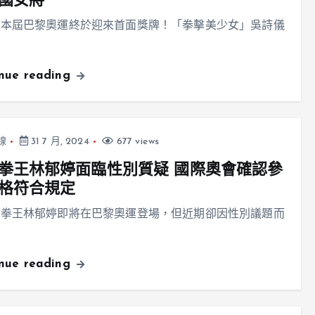
國女將
在本屆巴黎奧運終於迎來首面獎牌！「拳擊美少女」吳詩儀
inue reading
線
31 7 月, 2024
677 views
拳王林郁婷面臨性別質疑 國際奧會確認參
格符合規定
女拳王林郁婷即將在巴黎奧運登場，但近期卻因性別議題而
inue reading