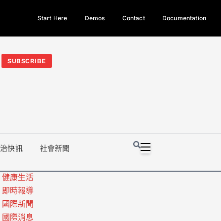
Start Here
Demos
Contact
Documentation
今日熱門新聞TOP3｜西拉雅族正式成第17個原住民族、立院電競
光電場回扣
法審查爆衝突、跨國運毒案重判12年
地方利益輸
SUBSCRIBE
政治快訊
社會新聞
健康生活
即時報導
國際新聞
國際消息