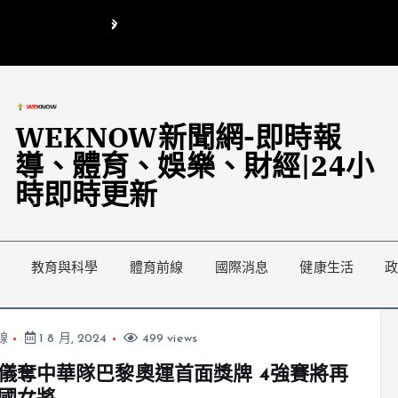
翁曉玲喊刪陸委會1295萬媒宣費惹議 梁文傑回「只能靠嘴巴」
藍綠延燒地方宣傳預算戰
WEKNOW新聞網-即時報
導、體育、娛樂、財經|24小
時即時更新
教育與科學
體育前線
國際消息
健康生活
線
1 8 月, 2024
499 views
儀奪中華隊巴黎奧運首面獎牌 4強賽將再