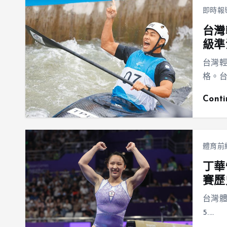
即時報
台灣
級準
台灣
格。台
Cont
體育前
丁華
賽歷
台灣
5.…