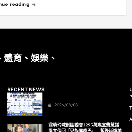
inue reading
、體育、娛樂、
RECENT NEWS
P
2026/08/03
T
A
翁曉玲喊刪陸委會1295萬媒宣費惹議
梁文傑回「只能靠嘴巴」 藍綠延燒地