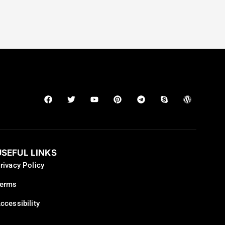
USEFUL LINKS
rivacy Policy
erms
ccessibility