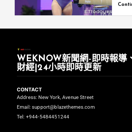
Cont
WEKNOW新聞網-即時報導
財經|24小時即時更新
CONTACT
Address: New York, Avenue Street
Email: support@blazethemes.com
Tel: +944-5484451244