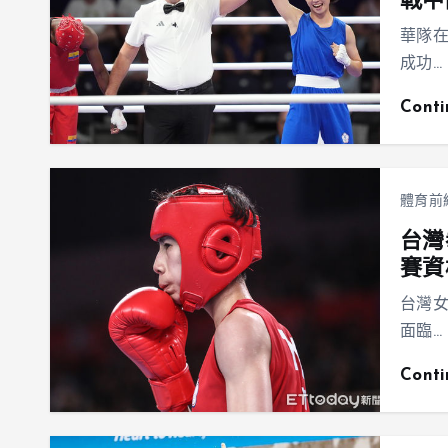
戰中
華隊
成功…
Cont
體育前
台灣
賽資
台灣
面臨…
Cont