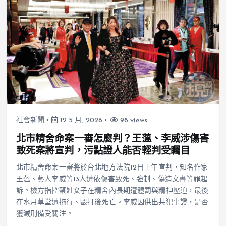
社會新聞
12 5 月, 2026
98 views
北市精舍命案一審怎麼判？王薀、李威涉傷害
致死案將宣判，污點證人能否輕判受矚目
北市精舍命案一審將於台北地方法院12日上午宣判，知名作家
王薀、藝人李威等13人遭依傷害致死、強制、偽造文書等罪起
訴。檢方指控蔡姓女子在精舍內長期遭體罰與精神壓迫，最後
在水月草堂遭拖行、毆打後死亡。李威因供出共犯事證，是否
獲減刑備受關注。