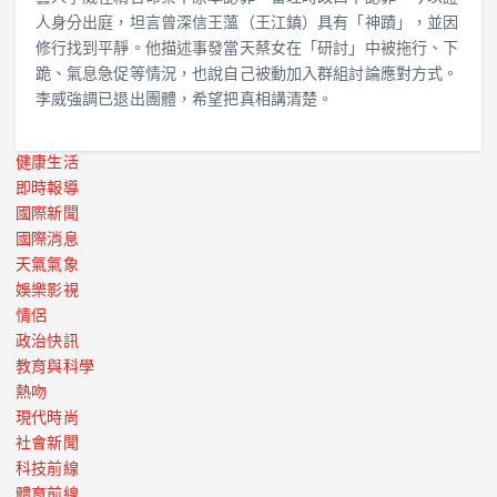
人身分出庭，坦言曾深信王薀（王江鎮）具有「神蹟」，並因
修行找到平靜。他描述事發當天蔡女在「研討」中被拖行、下
跪、氣息急促等情況，也說自己被動加入群組討論應對方式。
李威強調已退出團體，希望把真相講清楚。
健康生活
即時報導
國際新聞
國際消息
天氣氣象
娛樂影視
情侶
政治快訊
教育與科學
熱吻
現代時尚
社會新聞
科技前線
體育前線