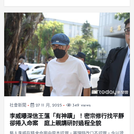
社會新聞
27 11 月, 2025
349 views
李威曝深信王薀「有神蹟」！密宗修行找平靜
卻捲入命案 庭上親講研討過程全貌
藝人李威在精舍命案中原本認罪，審理時改口不認罪，今以證