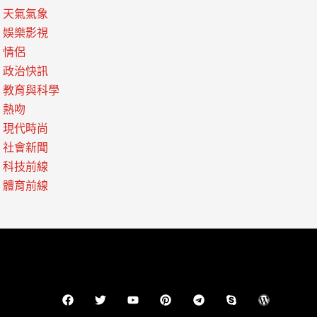
天氣氣象
娛樂影視
情侶
政治快訊
教育與科學
熱吻
現代時尚
社會新聞
科技前線
體育前線