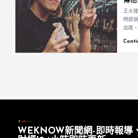
傳他
王大陸
明卻說
出庭
Cont
WEKNOW新聞網-即時報導