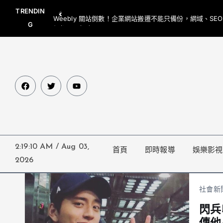
TRENDIN
Weebly 關站倒數！企業網站搬遷不能只備份，網域、SE
G
網都要一起處理
2:19:10 AM
/
Aug 03,
首頁
即時報導
娛樂影視
2026
社會新
閃兵