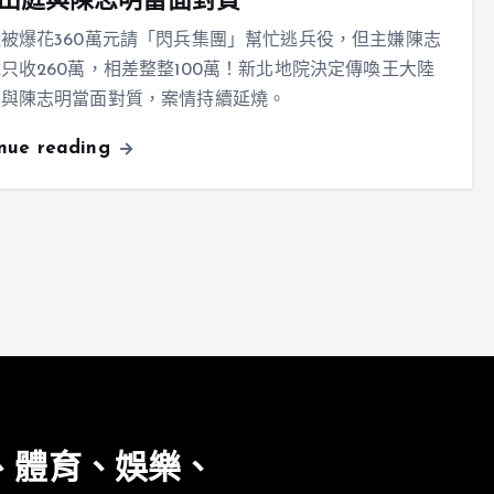
出庭與陳志明當面對質
被爆花360萬元請「閃兵集團」幫忙逃兵役，但主嫌陳志
只收260萬，相差整整100萬！新北地院決定傳喚王大陸
，與陳志明當面對質，案情持續延燒。
inue reading
、體育、娛樂、