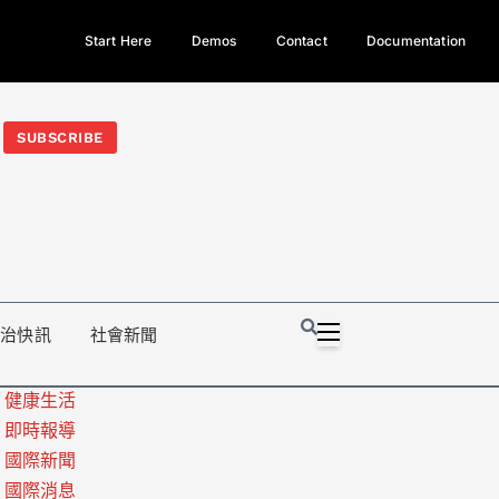
Start Here
Demos
Contact
Documentation
今日熱門新聞TOP3｜西拉雅族正式成第17個原住民族、立院電競
光電場回扣
法審查爆衝突、跨國運毒案重判12年
地方利益輸
SUBSCRIBE
政治快訊
社會新聞
健康生活
即時報導
國際新聞
國際消息