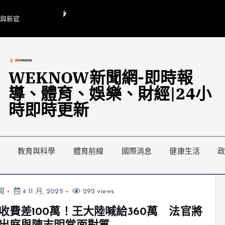
O與新官
翁曉玲喊刪陸委會1295萬媒宣費惹議 梁文傑回「只能靠嘴巴」
藍綠延燒地方宣傳預算戰
WEKNOW新聞網-即時報
導、體育、娛樂、財經|24小
時即時更新
教育與科學
體育前線
國際消息
健康生活
聞
4 11 月, 2025
292 views
收費差100萬！王大陸喊給360萬 法官將