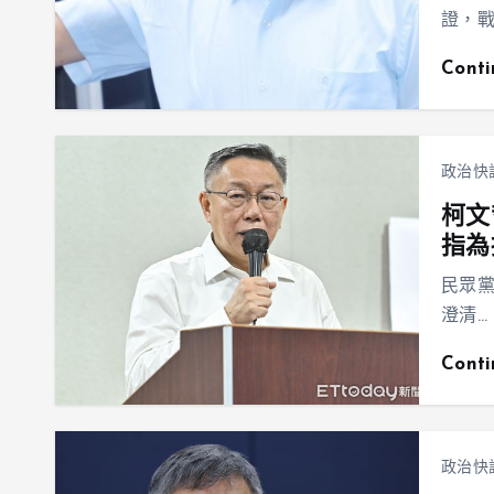
證，
Cont
政治快
柯文
指為
民眾
澄清…
Cont
政治快