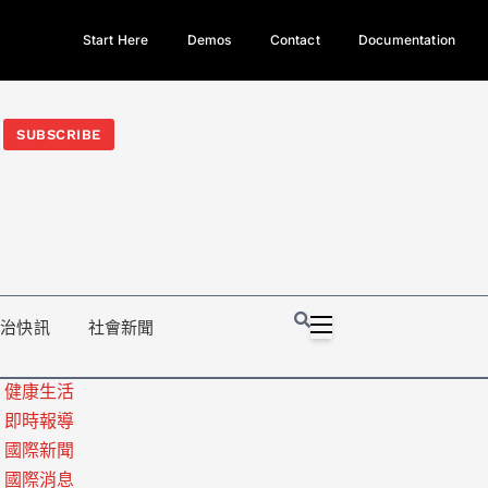
Start Here
Demos
Contact
Documentation
今日熱門新聞TOP3｜西拉雅族正式成第17個原住民族、立院電競
光電場回扣
法審查爆衝突、跨國運毒案重判12年
地方利益輸
SUBSCRIBE
政治快訊
社會新聞
健康生活
即時報導
國際新聞
國際消息