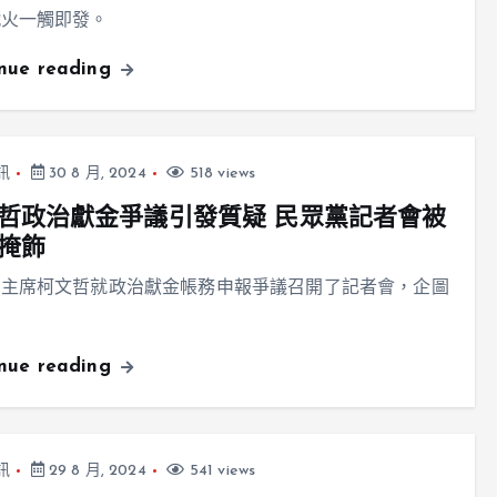
戰火一觸即發。
inue reading
訊
30 8 月, 2024
518 views
哲政治獻金爭議引發質疑 民眾黨記者會被
掩飾
黨主席柯文哲就政治獻金帳務申報爭議召開了記者會，企圖
inue reading
訊
29 8 月, 2024
541 views