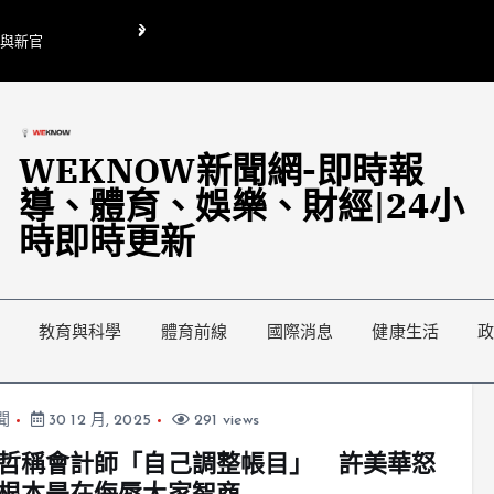
O與新官
翁曉玲喊刪陸委會1295萬媒宣費惹議 梁文傑回「只能靠嘴巴」
藍綠延燒地方宣傳預算戰
WEKNOW新聞網-即時報
導、體育、娛樂、財經|24小
時即時更新
教育與科學
體育前線
國際消息
健康生活
聞
30 12 月, 2025
291 views
哲稱會計師「自己調整帳目」 許美華怒