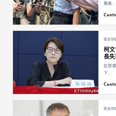
專案…
Cont
政治快
柯文
長失
民眾黨
下…
Cont
政治快