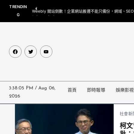
TRENDIN
Weebly 關站倒數！企業網站搬遷不能只備份，網域、SE
G
網都要一起處理
3:38:06 PM
/
Aug 06,
首頁
即時報導
娛樂影視
2026
社會新
柯文