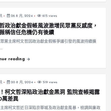
訊
26 8 月, 2024
615 views
哲政治獻金假帳風波激增民眾黨反感度，
薇稱信任危機仍有後續
民眾黨主席柯文哲因政治獻金假帳爭議引發的風波持續擴
…
inue reading
訊
20 8 月, 2024
519 views
！柯文哲深陷政治獻金黑洞 監院查帳揭露
00萬差異
黨主席柯文哲近日深陷京華城及政治獻金風暴，檢調與廉政