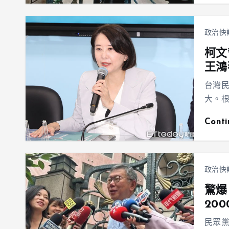
政治快
柯文
王鴻
台灣
大。根
Cont
政治快
驚爆
20
民眾