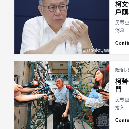
柯文
戶頭
民眾
消息…
Cont
政治快
柯營
鬥
民眾
捲入…
Cont