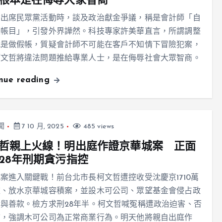
根本是在侮辱大家智商
哲出席民眾黨活動時，談及政治獻金爭議，稱是會計師「自
整帳目」，引發外界譁然。科技專家許美華直言，所謂調整
就是做假帳，質疑會計師不可能在客戶不知情下冒險犯案，
柯文哲將違法問題推給專業人士，是在侮辱社會大眾智商。
inue reading
聞
7 10 月, 2025
485 views
哲親上火線！明出庭作證京華城案 正面
28年刑期貪污指控
案進入關鍵戰！前台北市長柯文哲遭控收受沈慶京1710萬
款、放水京華城容積案，並設木可公司、眾望基金會侵占政
與善款。檢方求刑28年半。柯文哲喊冤稱遭政治迫害、否
賄，強調木可公司為正常商業行為。明天他將親自出庭作