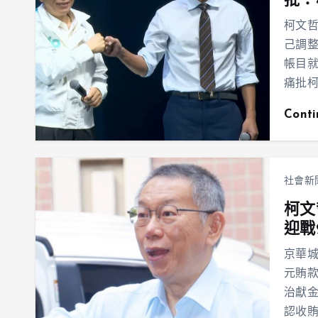
批：
柯文
己調
帳目
痛批
Cont
社會新
柯文
迎戰
京華城
元賄
治獻金
認收