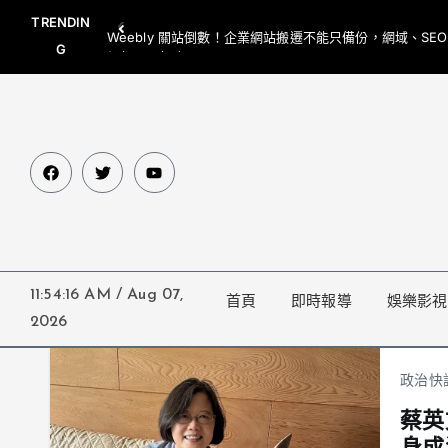
TRENDIN
Weebly 關站倒數！企業網站搬遷不能只備份，網域、SE
G
網都要一起處理
11:54:16 AM
/
Aug 07,
首頁
即時報導
娛樂影視
2026
政治快
蔡英