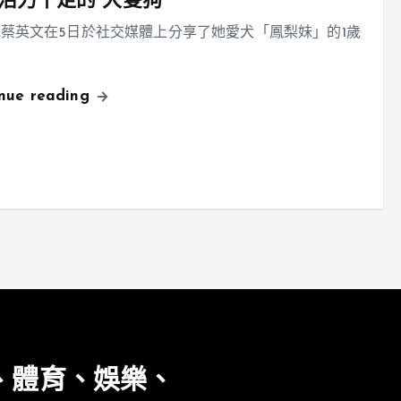
活力十足的“大隻狗”
蔡英文在5日於社交媒體上分享了她愛犬「鳳梨妹」的1歲
inue reading
、體育、娛樂、