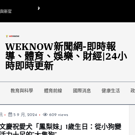
O與新官
翁曉玲喊刪陸委會1295萬媒宣費惹議 梁文傑回「只能靠嘴巴」
藍綠延燒地方宣傳預算戰
WEKNOW新聞網-即時報
導、體育、娛樂、財經|24小
時即時更新
教育與科學
體育前線
國際消息
健康生活
訊
5 9 月, 2024
609 views
文慶祝愛犬「鳳梨妹」1歲生日：從小狗變