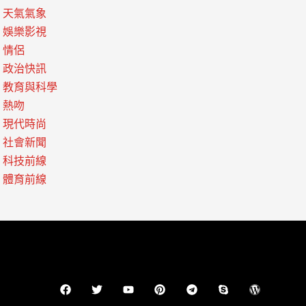
天氣氣象
娛樂影視
情侶
政治快訊
教育與科學
熱吻
現代時尚
社會新聞
科技前線
體育前線