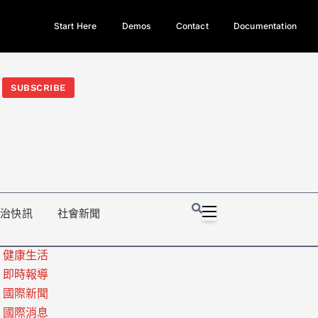
Start Here
Demos
Contact
Documentation
今日熱門新聞TOP3｜西拉雅族正式成第17個原住民族、立院電競
光電場回扣
法審查爆衝突、跨國運毒案重判12年
地方利益輸
SUBSCRIBE
政治快訊
社會新聞
健康生活
即時報導
國際新聞
國際消息