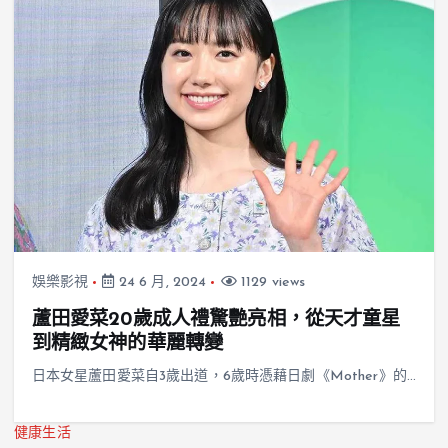
娛樂影視
24 6 月, 2024
1129 views
蘆田愛菜20歲成人禮驚艷亮相，從天才童星
到精緻女神的華麗轉變
日本女星蘆田愛菜自3歲出道，6歲時憑藉日劇《Mother》的…
健康生活