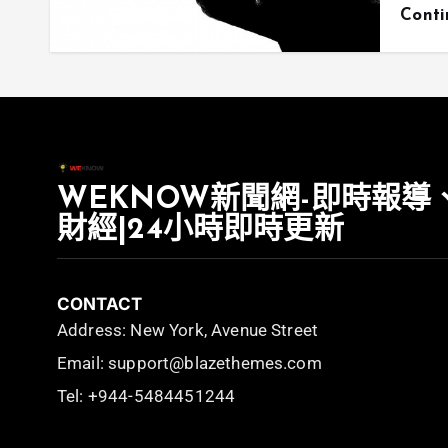
Cont
WEKNOW新聞網-即時報導
財經|24小時即時更新
CONTACT
Address: New York, Avenue Street
Email: support@blazethemes.com
Tel: +944-5484451244