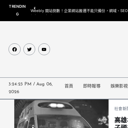
TRENDIN
Weebly 關站倒數！企業網站搬遷不能只備份，網域、SE
G
網都要一起處理
3:24:24 PM
/
Aug 06,
首頁
即時報導
娛樂影視
2026
社會新
高雄