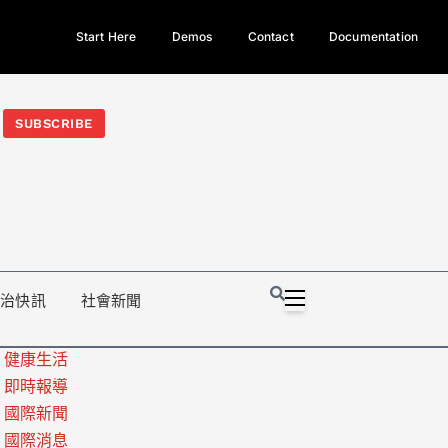
Start Here
Demos
Contact
Documentation
今日熱門新聞TOP3｜西拉雅族正式成第17個原住民族、立院電競
光電場回扣
法審查爆衝突、跨國運毒案重判12年
地方利益輸
SUBSCRIBE
政治快訊
社會新聞
健康生活
即時報導
國際新聞
國際消息