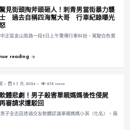
驚見街頭掏斧頭砸人！刺青男當街暴力襲
士 過去自稱四海幫大哥 行車紀錄曝光
怒
中正區金山南路一段5日上午驚傳行車糾紛，駕駛白色賓
inue reading
聞
5 7 月, 2024
678 views
軟體悲劇！男子殺害單親媽媽後性侵屍
再審請求遭駁回
市男子全志廷透過交友軟體認識單親媽媽小英（化名），兩