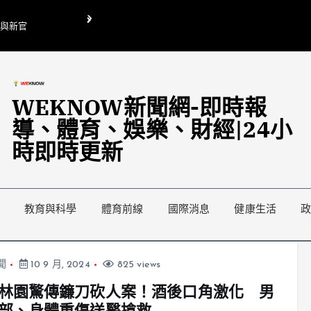
O與新官
翁曉玲喊刪陸委會1295萬媒宣費惹議 梁文傑回「只能靠嘴巴」
藍綠延燒地方宣傳預算戰
WEKNOW新聞網-即時報
導、體育、娛樂、財經|24小
時即時更新
教育與科學
體育前線
國際消息
健康生活
聞
10 9 月, 2024
825 views
林園驚傳鐮刀砍人案！酒後口角激化 男