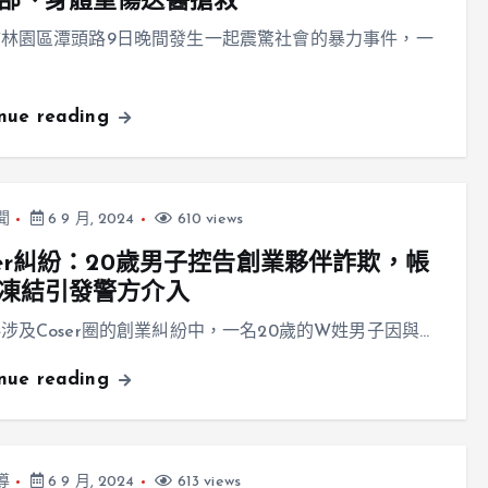
部、身體重傷送醫搶救
林園區潭頭路9日晚間發生一起震驚社會的暴力事件，一
inue reading
聞
6 9 月, 2024
610 views
ser糾紛：20歲男子控告創業夥伴詐欺，帳
凍結引發警方介入
涉及Coser圈的創業糾紛中，一名20歲的W姓男子因與…
inue reading
導
6 9 月, 2024
613 views