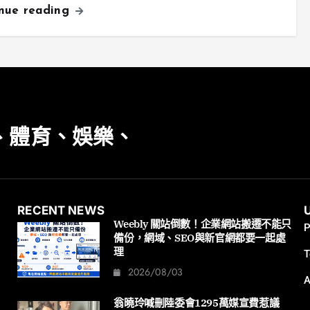
inue reading
、體育、娛樂、
RECENT NEWS
Weebly 關站倒數！企業網站搬遷不能只
P
備份，網域、SEO與新官網都要一起處
理
T
2026/08/03
A
翁曉玲喊刪陸委會1295萬媒宣費惹議