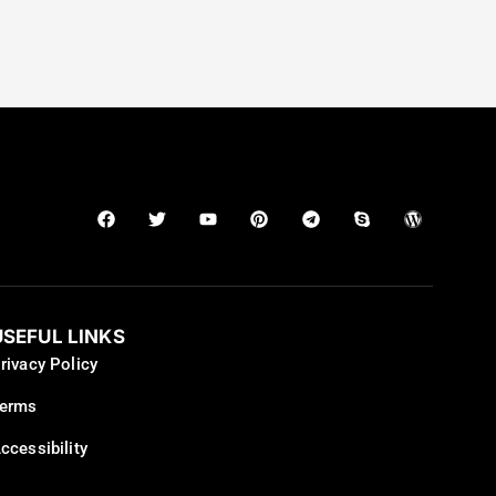
USEFUL LINKS
rivacy Policy
erms
ccessibility