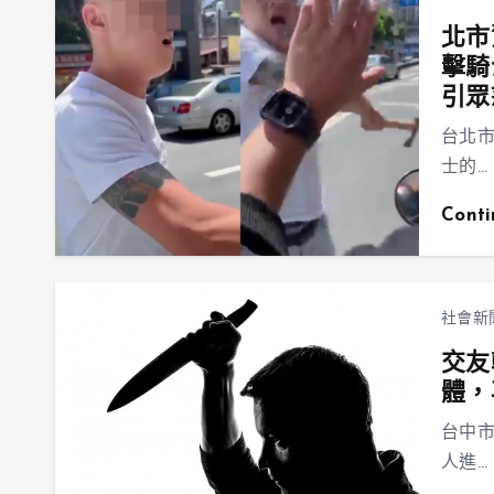
北市
擊騎
引眾
台北市
士的…
Cont
社會新
交友
體，
台中
人進…