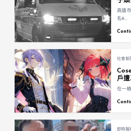
子頭
高雄市
名6…
Cont
社會新
Co
戶遭
在一樁
Cont
即時報