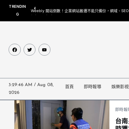
TRENDIN
Weebly 關站倒數！企業網站搬遷不能只備份，網域、SE
G
網都要一起處理
3:29:46 AM
/
Aug 08,
首頁
即時報導
娛樂影視
2026
即時報
台南