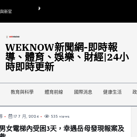
O與新官
翁曉玲喊刪陸委會1295萬媒宣費惹議 梁文傑回「只能靠嘴巴」
藍綠延燒地方宣傳預算戰
WEKNOW新聞網-即時報
導、體育、娛樂、財經|24小
時即時更新
教育與科學
體育前線
國際消息
健康生活
導
17 7 月, 2024
535 views
男女電梯內受困3天，幸遇岳母發現報案及