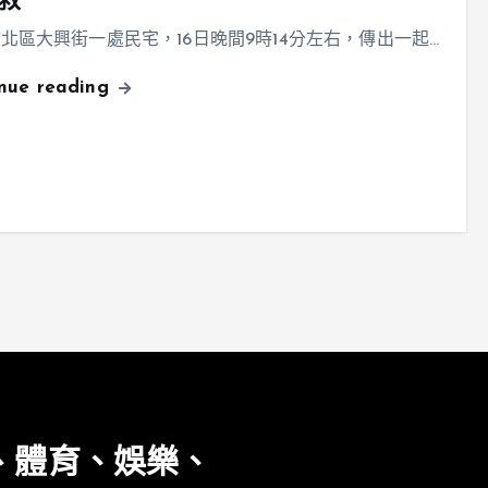
救
北區大興街一處民宅，16日晚間9時14分左右，傳出一起…
inue reading
、體育、娛樂、