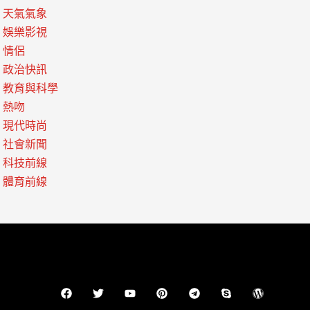
天氣氣象
娛樂影視
情侶
政治快訊
教育與科學
熱吻
現代時尚
社會新聞
科技前線
體育前線