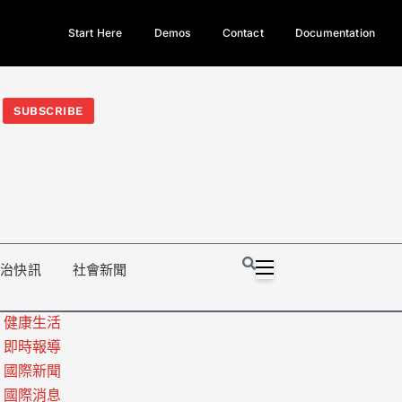
Start Here
Demos
Contact
Documentation
今日熱門新聞TOP3｜西拉雅族正式成第17個原住民族、立院電競
光電場回扣
法審查爆衝突、跨國運毒案重判12年
地方利益輸
SUBSCRIBE
政治快訊
社會新聞
健康生活
即時報導
國際新聞
國際消息