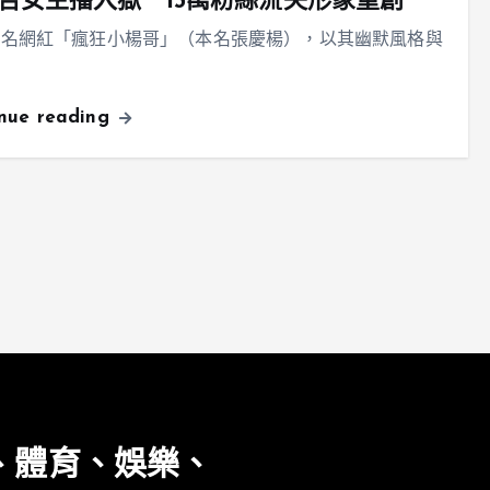
告女主播入獄 13萬粉絲流失形象重創
知名網紅「瘋狂小楊哥」（本名張慶楊），以其幽默風格與
inue reading
、體育、娛樂、