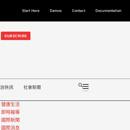
Start Here
Demos
Contact
Documentation
今日熱門新聞TOP3｜西拉雅族正式成第17個原住民族、立院電競
光電場回扣
法審查爆衝突、跨國運毒案重判12年
地方利益輸
SUBSCRIBE
政治快訊
社會新聞
健康生活
即時報導
國際新聞
國際消息