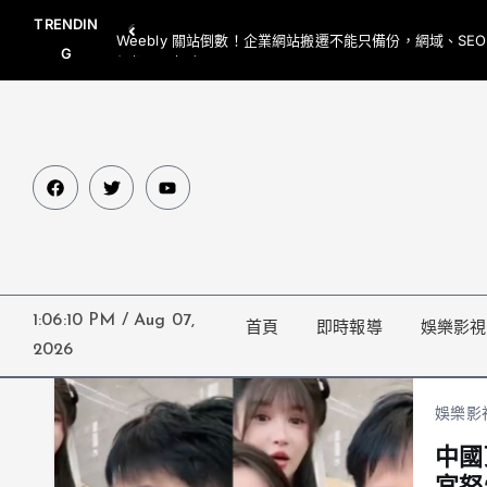
TRENDIN
Weebly 關站倒數！企業網站搬遷不能只備份，網域、SE
G
網都要一起處理
1:06:10 PM
/
Aug 07,
首頁
即時報導
娛樂影視
2026
娛樂影
中國