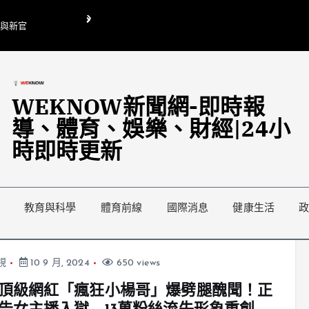
O與新官
翁曉玲喊刪陸委會1295萬媒宣費惹議 梁文傑回「只能靠嘴巴」
藍綠延燒地方宣傳預算戰
WEKNOW新聞網-即時報
導、體育、娛樂、財經|24小
時即時更新
教育與科學
體育前線
國際消息
健康生活
視
10 9 月, 2024
650 views
頂級網紅「瘋狂小楊哥」爆劈腿醜聞！正