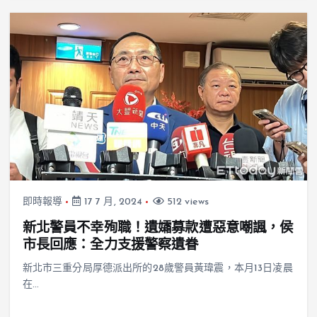
即時報導
17 7 月, 2024
512 views
新北警員不幸殉職！遺孀募款遭惡意嘲諷，侯
市長回應：全力支援警察遺眷
新北市三重分局厚德派出所的28歲警員黃瑋震，本月13日凌晨
在…