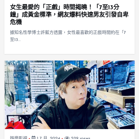
女生最愛的「正戲」時間揭曉！「7至13分
鐘」成黃金標準，網友爆料快速男友引發自卑
危機
據知名性學博士許藍方透露，女性最喜歡的正戲時間約在「7
至13…
娛樂影視
1 7 月, 2024
529 views