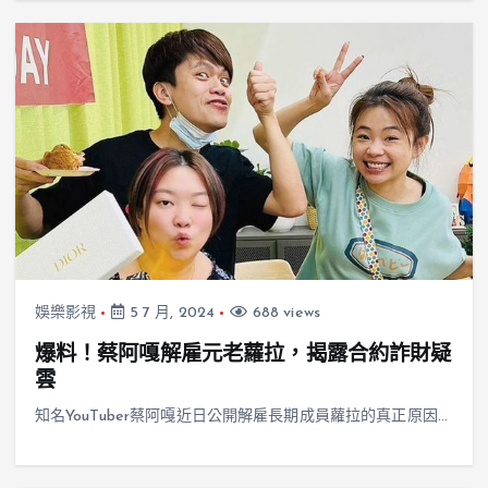
娛樂影視
5 7 月, 2024
688 views
爆料！蔡阿嘎解雇元老蘿拉，揭露合約詐財疑
雲
知名YouTuber蔡阿嘎近日公開解雇長期成員蘿拉的真正原因…