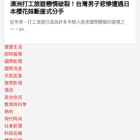
澳洲打工旅遊戀情破裂！台灣男子悲慘遭遇日
本櫻花妹斷崖式分手
近年來，打工旅遊已成為許多年輕人追求國際體驗的選擇之
一。24…
健康生活
即時報導
國際新聞
國際消息
天氣氣象
娛樂影視
情侶
政治快訊
教育與科學
熱吻
現代時尚
社會新聞
科技前線