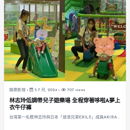
娛樂影視
5 7 月, 2024
707 views
林志玲低調帶兒子遊樂場 全程穿著哆啦A夢上
衣牛仔褲
台灣第一名模林志玲與日本「放浪兄弟EXILE」成員AKIRA…