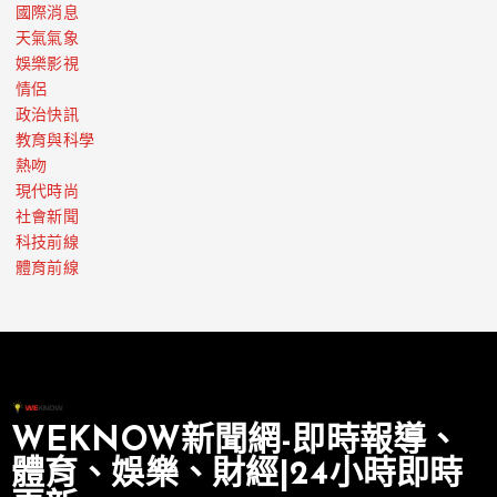
國際消息
天氣氣象
娛樂影視
情侶
政治快訊
教育與科學
熱吻
現代時尚
社會新聞
科技前線
體育前線
WEKNOW新聞網-即時報導、
體育、娛樂、財經|24小時即時