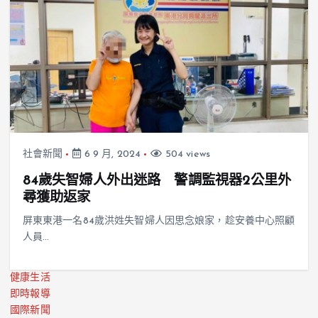
社會新聞
6 9 月, 2024
504 views
84歲失智婦人外出迷路 警調監視器2公里外
尋獲助返家
屏東東港一名84歲洪姓失智婦人因思念娘家，趁安養中心照顧
人員…
健康生活
即時報導
國際新聞