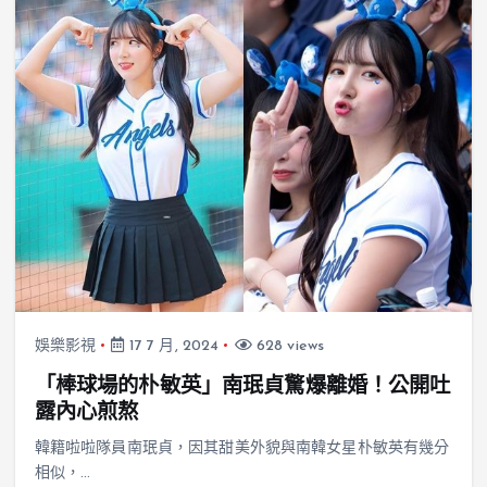
娛樂影視
17 7 月, 2024
628 views
「棒球場的朴敏英」南珉貞驚爆離婚！公開吐
露內心煎熬
韓籍啦啦隊員南珉貞，因其甜美外貌與南韓女星朴敏英有幾分
相似，…