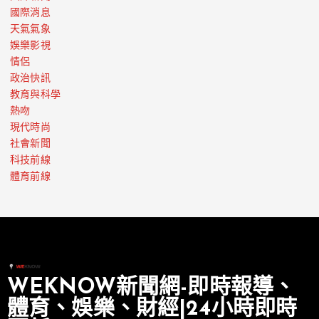
國際消息
天氣氣象
娛樂影視
情侶
政治快訊
教育與科學
熱吻
現代時尚
社會新聞
科技前線
體育前線
WEKNOW新聞網-即時報導、
體育、娛樂、財經|24小時即時