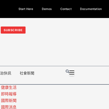
Start Here
Demos
Contact
Documentation
今日熱門新聞TOP3｜西拉雅族正式成第17個原住民族、立院電競
光電場回扣
法審查爆衝突、跨國運毒案重判12年
地方利益輸
SUBSCRIBE
政治快訊
社會新聞
健康生活
即時報導
國際新聞
國際消息