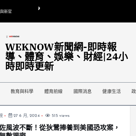
O與新官
翁曉玲喊刪陸委會1295萬媒宣費惹議 梁文傑回「只能靠嘴巴」
藍綠延燒地方宣傳預算戰
WEKNOW新聞網-即時報
導、體育、娛樂、財經|24小
時即時更新
教育與科學
體育前線
國際消息
健康生活
視
27 6 月, 2024
515 views
佐風波不斷！從狄鶯捧養到美國恐攻案，