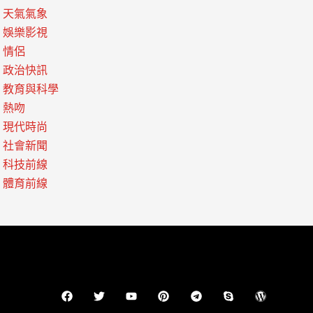
天氣氣象
娛樂影視
情侶
政治快訊
教育與科學
熱吻
現代時尚
社會新聞
科技前線
體育前線