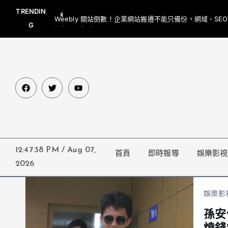
TRENDIN
Weebly 關站倒數！企業網站搬遷不能只備份，網域、SE
G
網都要一起處理
12:47:38 PM
/
Aug 07,
首頁
即時報導
娛樂影視
2026
娛樂影
孫安