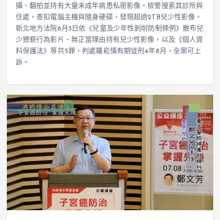
攝、翻拍並持有大量未成年病患私密影像。檢警搜索其診所與
住處，查扣電腦主機與隨身硬碟，發現超過2TB兒少性影像。
新北地方法院6月3日依《兒童及少年性剝削防制條例》散布兒
少猥褻行為影片、無正當理由持有兒少性影像，以及《個人資
料保護法》等共5罪，判處羅崧慎有期徒刑4年8月，全案可上
訴。