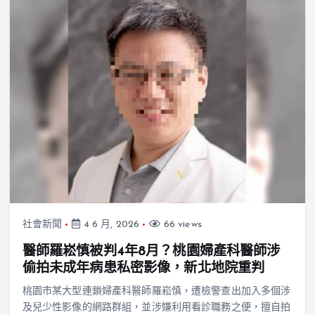
社會新聞
4 6 月, 2026
66 views
醫師羅崧慎被判4年8月？桃園婦產科醫師涉
偷拍未成年病患私密影像，新北地院重判
桃園市某大型連鎖婦產科醫師羅崧慎，遭檢警查出加入多個涉
及兒少性影像的網路群組，並涉嫌利用看診職務之便，擅自拍