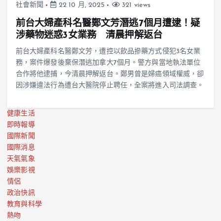
社會新聞
22 10 月, 2025
321 views
前台大婦產科名醫鄭文芳潛逃7個月遭逮！疑
涉藥物迷惑3女業務 清晨押解返台
前台大婦產科名醫鄭文芳，遭控以飲品摻藥方式侵犯3名女業
務，案件爆發後棄保潛逃加拿大7個月。警方與當地執法單位
合作將他逮捕，今清晨押解返台。鄭男曾是婦癌領域權威，卻
因涉嫌違法行為遭台大醫院停止聘任，全案將進入司法調查。
健康生活
即時報導
國際新聞
國際消息
天氣氣象
娛樂影視
情侶
政治快訊
教育與科學
熱吻