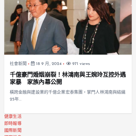
社會新聞
18 9 月, 2024
971 views
千億豪門婚姻崩裂！林鴻南與王婉玲互控外遇
家暴 家族內幕公開
橫跨金融與建設業的千億企業宏泰集團，掌門人林鴻南與結縭
25年…
健康生活
即時報導
國際新聞