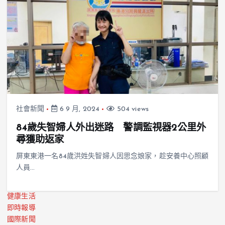
社會新聞
6 9 月, 2024
504 views
84歲失智婦人外出迷路 警調監視器2公里外
尋獲助返家
屏東東港一名84歲洪姓失智婦人因思念娘家，趁安養中心照顧
人員…
健康生活
即時報導
國際新聞