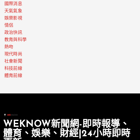
國際消息
天氣氣象
娛樂影視
情侶
政治快訊
教育與科學
熱吻
現代時尚
社會新聞
科技前線
體育前線
WEKNOW新聞網-即時報導、
體育、娛樂、財經|24小時即時