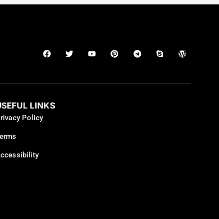
USEFUL LINKS
rivacy Policy
erms
ccessibility