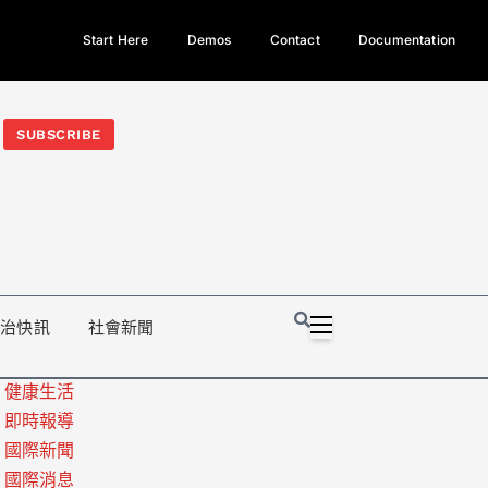
Start Here
Demos
Contact
Documentation
今日熱門新聞TOP3｜西拉雅族正式成第17個原住民族、立院電競
光電場回扣
法審查爆衝突、跨國運毒案重判12年
地方利益輸
SUBSCRIBE
政治快訊
社會新聞
健康生活
即時報導
國際新聞
國際消息