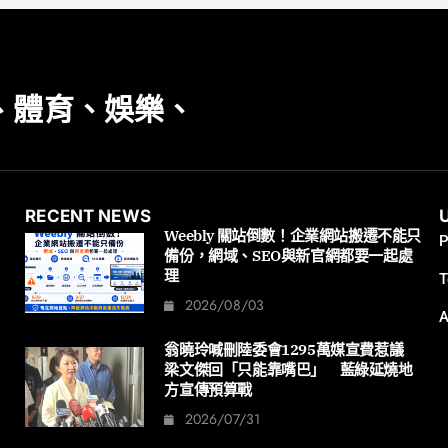
、體育、娛樂、
RECENT NEWS
Weebly 關站倒數！企業網站搬遷不能只
P
備份，網域、SEO與新官網都要一起處
理
T
2026/08/03
A
翁曉玲喊刪陸委會1295萬媒宣費惹議
梁文傑回「只能靠嘴巴」 藍綠延燒地
方宣傳預算戰
2026/07/31