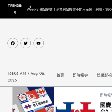
TRENDIN
Weebly 關站倒數！企業網站搬遷不能只備份，網域、SE
G
網都要一起處理
1:51:03 AM
/
Aug 06,
首頁
即時報導
娛樂影視
2026
即時報
國慶