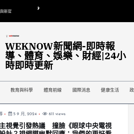
O與新官
翁曉玲喊刪陸委會1295萬媒宣費惹議 梁文傑回「只能靠嘴巴」
藍綠延燒地方宣傳預算戰
WEKNOW新聞網-即時報
導、體育、娛樂、財經|24小
時即時更新
教育與科學
體育前線
國際消息
健康生活
導
5 9 月, 2024
611 views
主視覺引發熱議 撞臉《眼球中央電視