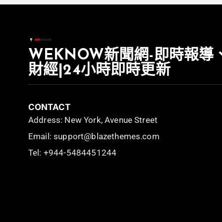
WEKNOW新聞網-即時報導
財經|24小時即時更新
CONTACT
Address: New York, Avenue Street
Email: support@blazethemes.com
Tel: +944-5484451244