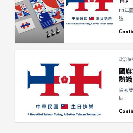
台》
113
造…
Cont
政治快
國旗
熱議
隨著雙
展…
Cont