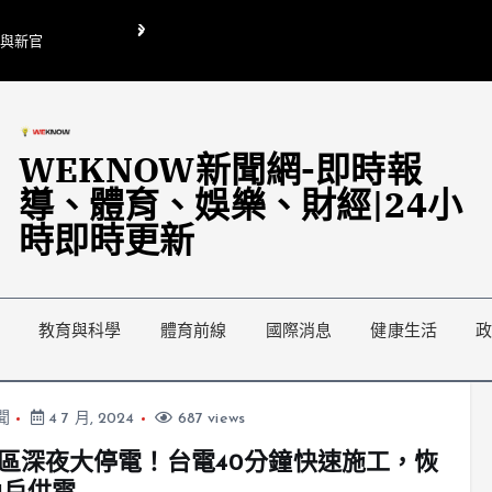
O與新官
翁曉玲喊刪陸委會1295萬媒宣費惹議 梁文傑回「只能靠嘴巴」
藍綠延燒地方宣傳預算戰
WEKNOW新聞網-即時報
導、體育、娛樂、財經|24小
時即時更新
教育與科學
體育前線
國際消息
健康生活
聞
4 7 月, 2024
687 views
區深夜大停電！台電40分鐘快速施工，恢