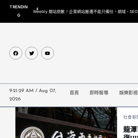
TRENDIN
Weebly 關站倒數！企業網站搬遷不能只備份，網域、SE
G
網都要一起處理
9:21:29 AM
/
Aug 07,
首頁
即時報導
娛樂影視
2026
社會新
龍潭