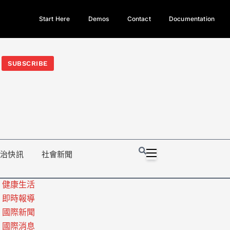
Start Here
Demos
Contact
Documentation
今日熱門新聞TOP3｜西拉雅族正式成第17個原住民族、立院電競
光電場回扣
法審查爆衝突、跨國運毒案重判12年
地方利益輸
SUBSCRIBE
政治快訊
社會新聞
健康生活
即時報導
國際新聞
國際消息