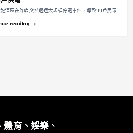
11戶供電
龍潭區在昨晚突然遭遇大規模停電事件，導致1111戶民眾…
inue reading
、體育、娛樂、