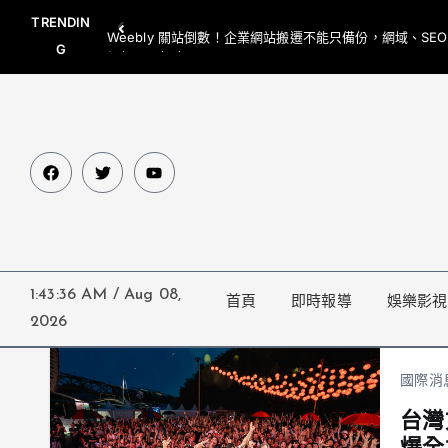
TRENDIN
Weebly 關站倒數！企業網站搬遷不能只備份，網域、SE
G
網都要一起處理
1:43:37 AM
/
Aug 08,
首頁
即時報導
娛樂影視
2026
國際消
台灣