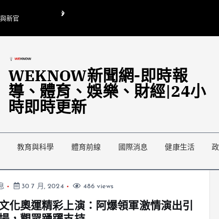
O與新官
翁曉玲喊刪陸委會1295萬媒宣費惹議 梁文傑回「只能靠嘴巴」
藍綠延燒地方宣傳預算戰
WEKNOW新聞網-即時報
導、體育、娛樂、財經|24小
時即時更新
教育與科學
體育前線
國際消息
健康生活
息
30 7 月, 2024
486 views
文化奧運精彩上演：阿爆領軍激情演出引