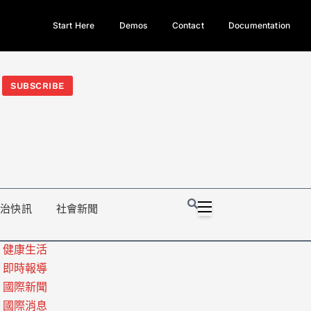
Start Here
Demos
Contact
Documentation
今日熱門新聞TOP3｜西拉雅族正式成第17個原住民族、立院電競
光電場回扣
法審查爆衝突、跨國運毒案重判12年
地方利益輸
SUBSCRIBE
政治快訊
社會新聞
健康生活
即時報導
國際新聞
國際消息