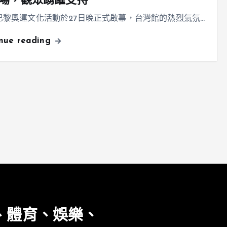
場，觀眾踴躍支持
4巴黎奧運文化活動於27日晚正式啟幕，台灣館的熱烈氣氛…
inue reading
、體育、娛樂、