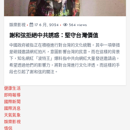
娛樂影視
17 6 月, 2024
564 views
謝和弦拒絕中共誘惑：堅守台灣價值
中國政府被指正在積極進行對台灣的文化統戰，其中一項舉措
是砸錢邀請網紅拍片，意圖影響台灣的民意。而在這樣的背景
下，知名網紅「波特王」爆料指中共向網紅大量發送邀請函，
希望透過他們的影響力，將對台灣進行文化滲透。而這樣的手
段也引起了謝和弦的關注。
健康生活
即時報導
國際新聞
國際消息
天氣氣象
娛樂影視
情侶