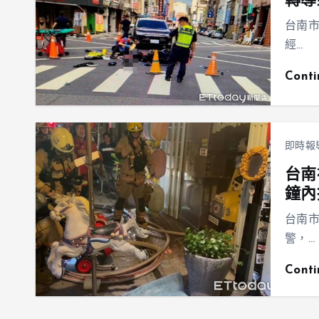
轉導
台南市
經…
Cont
即時報
台南
鐘內
台南市
警，…
Cont