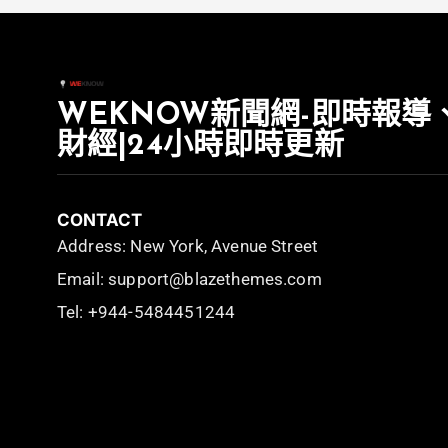
WEKNOW新聞網-即時報導
財經|24小時即時更新
CONTACT
Address: New York, Avenue Street
Email: support@blazethemes.com
Tel: +944-5484451244