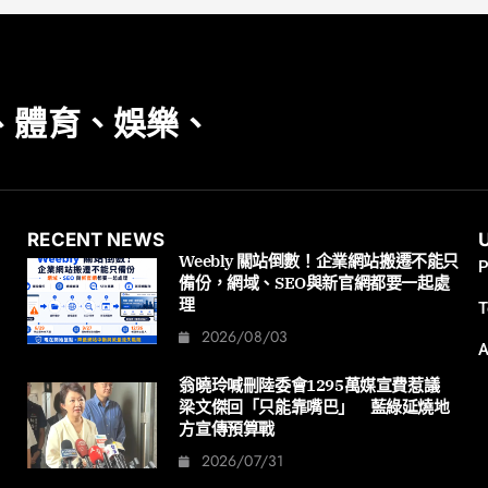
、體育、娛樂、
RECENT NEWS
Weebly 關站倒數！企業網站搬遷不能只
P
備份，網域、SEO與新官網都要一起處
理
T
2026/08/03
A
翁曉玲喊刪陸委會1295萬媒宣費惹議
梁文傑回「只能靠嘴巴」 藍綠延燒地
方宣傳預算戰
2026/07/31