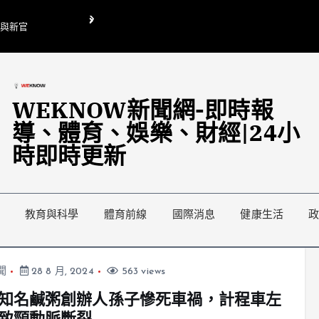
O與新官
翁曉玲喊刪陸委會1295萬媒宣費惹議 梁文傑回「只能靠嘴巴」
藍綠延燒地方宣傳預算戰
WEKNOW新聞網-即時報
導、體育、娛樂、財經|24小
時即時更新
教育與科學
體育前線
國際消息
健康生活
聞
28 8 月, 2024
563 views
知名鹹粥創辦人孫子慘死車禍，計程車左