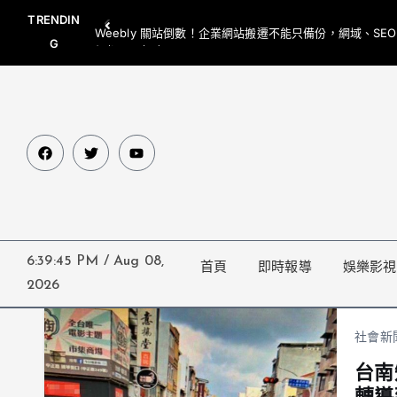
TRENDIN
Weebly 關站倒數！企業網站搬遷不能只備份，網域、SE
G
網都要一起處理
6:39:45 PM
/
Aug 08,
首頁
即時報導
娛樂影視
2026
社會新
台南