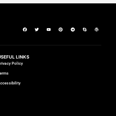
USEFUL LINKS
rivacy Policy
erms
ccessibility