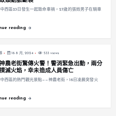
致頸動脈斷裂
中西區23日發生一起致命車禍，27歲的張姓男子在騎車
inue reading
導
16 8 月, 2024
533 views
神農老街驚傳火警！警消緊急出動，兩分
撲滅火焰，幸未造成人員傷亡
中西區的熱門觀光景點——神農老街，16日凌晨突發火
inue reading