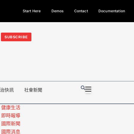
Start Here
Demos
Contact
Documentation
今日熱門新聞TOP3｜西拉雅族正式成第17個原住民族、立院電競
光電場回扣
法審查爆衝突、跨國運毒案重判12年
地方利益輸
SUBSCRIBE
政治快訊
社會新聞
健康生活
即時報導
國際新聞
國際消息