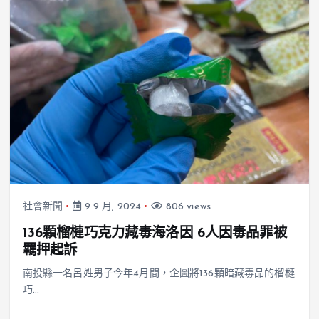
社會新聞
9 9 月, 2024
806 views
136顆榴槤巧克力藏毒海洛因 6人因毒品罪被
羈押起訴
南投縣一名呂姓男子今年4月間，企圖將136顆暗藏毒品的榴槤
巧…