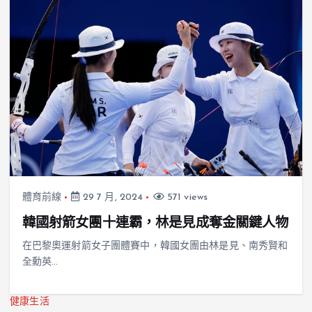
體育前線
29 7 月, 2024
571 views
韓國射箭女團十連霸，林是見成奪金關鍵人物
在巴黎奧運射箭女子團體賽中，韓國女團由林是見、南秀賢和
全勳英…
健康生活