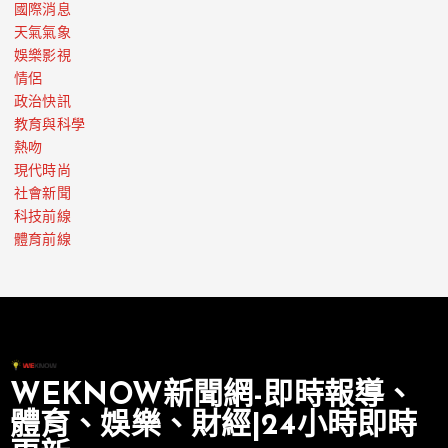
國際消息
天氣氣象
娛樂影視
情侶
政治快訊
教育與科學
熱吻
現代時尚
社會新聞
科技前線
體育前線
WEKNOW新聞網-即時報導、
體育、娛樂、財經|24小時即時