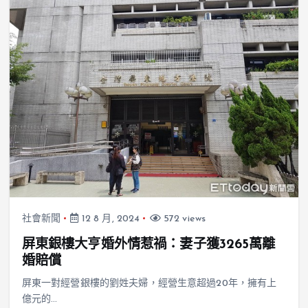
社會新聞
12 8 月, 2024
572 views
屏東銀樓大亨婚外情惹禍：妻子獲3265萬離
婚賠償
屏東一對經營銀樓的劉姓夫婦，經營生意超過20年，擁有上
億元的…